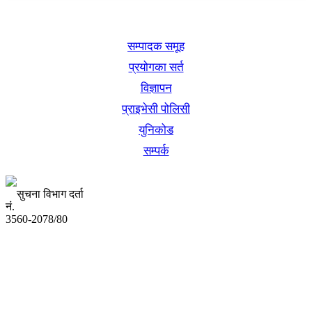
खबर बुक पब्लिकेशन
सम्पादक समूह
प्रयोगका सर्त
विज्ञापन
प्राइभेसी पोलिसी
युनिकोड
सम्पर्क
सुचना विभाग दर्ता
नं.
3560-2078/80
अध्यक्ष तथा प्रबन्ध निर्देशक:
उद्धव प्रसाद लामिछाने
सम्पादकः
कृष्ण प्रसाद शिवाकाेटी