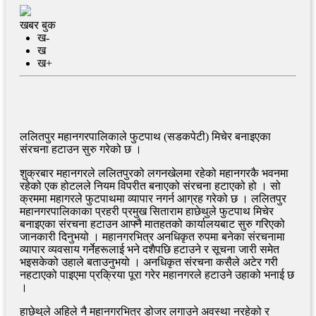
खबर बुक
ख-
ख
ख+
ललितपुर महानगरपालिकाले फुटपाथ (सडकपेटी) मिचेर बनाइएका
संरचना हटाउन सुरु गरेको छ ।
शुक्रबार महानगरले ललितपुरको लगनखेलमा रहेको महानगरकै भवनमा
रहेको एक होटलले नियम विपरीत बनाएको संरचना हटाएको हो । सो
क्रममा महागरले फुटपाथमा व्यापार नगर्न आग्रह गरेको छ । ललितपुर
महानगरपालिकाका प्रहरी प्रमुख सिताराम हाछेथुले फुटपाथ मिचेर
बनाइएका संरचना हटाउन आफ्नै मातहतको कार्यालयबाट सुरु गरिएको
जानकारी दिनुभयो । महानगरभित्र अनधिकृत रुपमा बनेका संरचनामा
व्यापार व्यवसाय गर्नेहरूलाई भने दशैपछि हटाउने र सूचना जारी समेत
भइसकेको उहाले बताउनुभयो । अनधिकृत संरचना कसैले अटेर गरी
नहटाएको पाइएमा प्रक्रिया पूरा गरेर महानगरले हटाउने उहाको भनाई छ
।
हाछेथुले अहिले नै महानगरभित्र डोजर लगाउने अवस्था नरहेको र