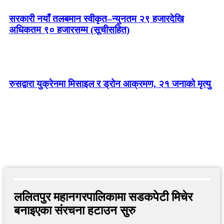
सरकारी नयाँ तलबमान स्वीकृत–न्युनतम २९ हजारदेखि
अधिकतम ९० हजारसम्म (सूचीसहित)
रुसद्वारा युक्रेनमा मिसाइल र ड्रोन आक्रमण, २१ जनाको मृत्यु
ललितपुर महानगरपालिकामा सडकपेटी मिचेर
बनाइएका संरचना हटाउन सुरु