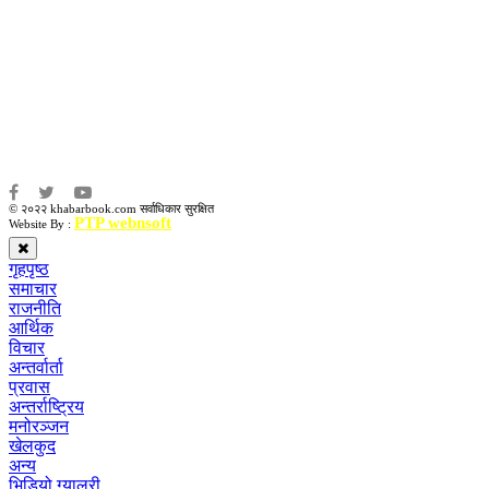
संवाददाता:
संजय लामा
संवाददाता:
अमन भूषाल / किरण खड्का
© २०२२ khabarbook.com सर्वाधिकार सुरक्षित
PTP webnsoft
Website By :
गृहपृष्ठ
समाचार
राजनीति
आर्थिक
विचार
अन्तर्वार्ता
प्रवास
अन्तर्राष्ट्रिय
मनोरञ्जन
खेलकुद
अन्य
भिडियो ग्यालरी