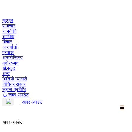
Skip
to
content
गृहपृष्ठ
समाचार
राजनीति
आर्थिक
विचार
अन्तर्वार्ता
प्रवास
अन्तर्राष्ट्रिय
मनोरञ्जन
खेलकुद
अन्य
भिडियो ग्यालरी
विचित्र संसार
सूचना-प्रविधि
खबर अपडेट
खबर अपडेट
खबर अपडेट