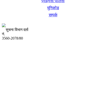
प्राइभेसी पोलिसी
युनिकोड
सम्पर्क
सुचना विभाग दर्ता
नं.
3560-2078/80
अध्यक्ष तथा प्रबन्ध निर्देशक:
उद्धव प्रसाद लामिछाने
सम्पादकः
कृष्ण प्रसाद शिवाकाेटी
संवाददाता:
संजय लामा
संवाददाता:
अमन भूषाल / किरण खड्का