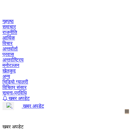
Skip
to
content
गृहपृष्ठ
समाचार
राजनीति
आर्थिक
विचार
अन्तर्वार्ता
प्रवास
अन्तर्राष्ट्रिय
मनोरञ्जन
खेलकुद
अन्य
भिडियो ग्यालरी
विचित्र संसार
सूचना-प्रविधि
खबर अपडेट
खबर अपडेट
खबर अपडेट