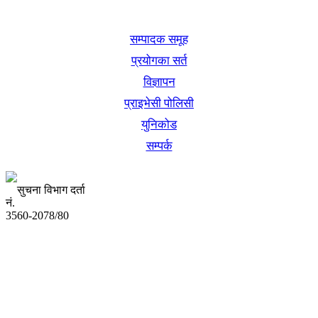
खबर बुक पब्लिकेशन
सम्पादक समूह
प्रयोगका सर्त
विज्ञापन
प्राइभेसी पोलिसी
युनिकोड
सम्पर्क
सुचना विभाग दर्ता
नं.
3560-2078/80
अध्यक्ष तथा प्रबन्ध निर्देशक:
उद्धव प्रसाद लामिछाने
सम्पादकः
कृष्ण प्रसाद शिवाकाेटी