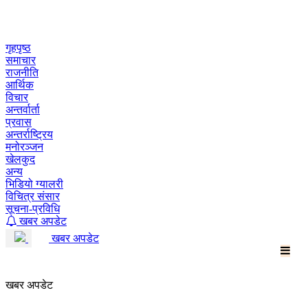
Skip
to
content
गृहपृष्ठ
समाचार
राजनीति
आर्थिक
विचार
अन्तर्वार्ता
प्रवास
अन्तर्राष्ट्रिय
मनोरञ्जन
खेलकुद
अन्य
भिडियो ग्यालरी
विचित्र संसार
सूचना-प्रविधि
खबर अपडेट
खबर अपडेट
खबर अपडेट