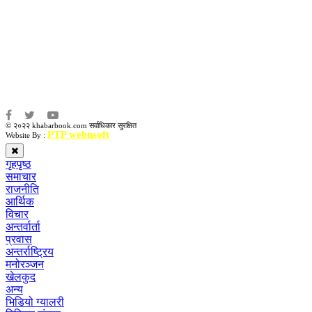
संवाददाता:
संजय लामा
संवाददाता:
अमन भूषाल / किरण खड्का
© २०२२ khabarbook.com सर्वाधिकार सुरक्षित
PTP webnsoft
Website By :
गृहपृष्ठ
समाचार
राजनीति
आर्थिक
विचार
अन्तर्वार्ता
प्रवास
अन्तर्राष्ट्रिय
मनोरञ्जन
खेलकुद
अन्य
भिडियो ग्यालरी