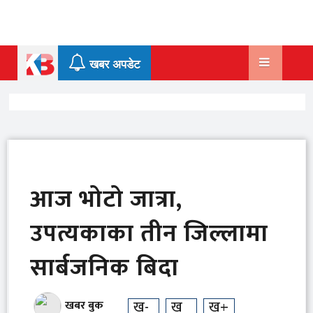
Skip
to
content
खबर अपडेट
आज भोटो जात्रा,
उपत्यकाका तीन जिल्लामा
सार्बजनिक बिदा
ख-
ख
ख+
खबर बुक