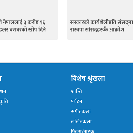
े नेपाललाई ३ करोड ९६
सरकारको कार्यशैलीप्रति संसद्‍मा
डलर बराबरको खोप दिने
रास्वपा सांसदहरूकै आक्रोश
न
विशेष श्रृंखला
नेशन
शान्ति
ंकृति
पर्यटन
संगीतकला
ललितकला
फिल्म/नाटक