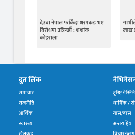
देउवा नेपाल फर्किंदा धरपकड भए
गाभील
विरोधमा उत्रिन्छौँ : शशांक
लाख 
कोइराला
द्रुत लिंक
नेभिगेस
समाचार
टूरिष्ट डेस्टि
राजनीति
धार्मिक / स
आर्थिक
गास/बास
स्वास्थ्य
अन्तराष्ट्रिय
खेलकुद
विचार/ब्लग