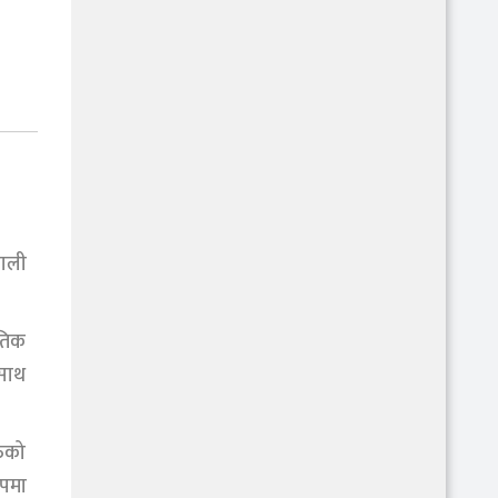
पाली
ृतिक
 साथ
तिको
ूपमा