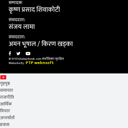
सम्पादकः
कृष्ण प्रसाद शिवाकाेटी
संवाददाता:
संजय लामा
संवाददाता:
अमन भूषाल / किरण खड्का
© २०२२ khabarbook.com सर्वाधिकार सुरक्षित
PTP webnsoft
Website By :
गृहपृष्ठ
समाचार
राजनीति
आर्थिक
विचार
अन्तर्वार्ता
प्रवास