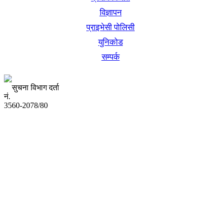
विज्ञापन
प्राइभेसी पोलिसी
युनिकोड
सम्पर्क
सुचना विभाग दर्ता
नं.
3560-2078/80
अध्यक्ष तथा प्रबन्ध निर्देशक:
उद्धव प्रसाद लामिछाने
सम्पादकः
कृष्ण प्रसाद शिवाकाेटी
संवाददाता:
संजय लामा