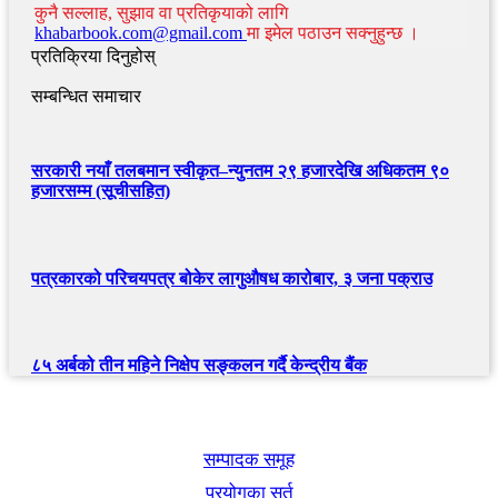
कुनै सल्लाह, सुझाव वा प्रतिकृयाको लागि
khabarbook.com@gmail.com
मा इमेल पठाउन सक्नुहुन्छ ।
प्रतिक्रिया दिनुहोस्
सम्बन्धित समाचार
सरकारी नयाँ तलबमान स्वीकृत–न्युनतम २९ हजारदेखि अधिकतम ९०
हजारसम्म (सूचीसहित)
पत्रकारको परिचयपत्र बोकेर लागुऔषध कारोबार, ३ जना पक्राउ
८५ अर्बको तीन महिने निक्षेप सङ्कलन गर्दै केन्द्रीय बैंक
खबर बुक पब्लिकेशन
सम्पादक समूह
प्रयोगका सर्त