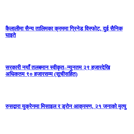
भाषा ठाडो भएको भन्दै गृहमन्त्री गुरुङले राष्ट्रिय सभामा मागे
माफी
कैलालीमा सैन्य तालिमका क्रममा ग्रिनेड विस्फोट, दुई सैनिक
घाइते
सरकारी नयाँ तलबमान स्वीकृत–न्युनतम २९ हजारदेखि
अधिकतम ९० हजारसम्म (सूचीसहित)
रुसद्वारा युक्रेनमा मिसाइल र ड्रोन आक्रमण, २१ जनाको मृत्यु