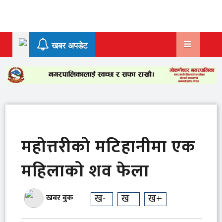
Skip
to
content
खबर अपडेट
महोत्तरीको मटिहानीमा एक
महिलाको शव फेला
ख-
ख
ख+
खबर बुक