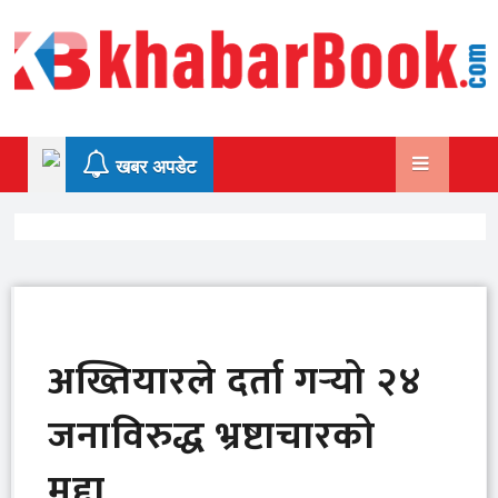
Skip
to
content
खबर अपडेट
अख्तियारले दर्ता गर्‍यो २४
जनाविरुद्ध भ्रष्टाचारको
मुद्दा