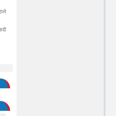
हाले
वादी