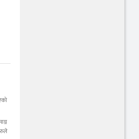
एको
ाग्न
रुले