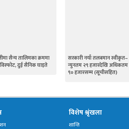
ीमा सैन्य तालिमका क्रममा
सरकारी नयाँ तलबमान स्वीकृत–
ड विस्फोट, दुई सैनिक घाइते
न्युनतम २९ हजारदेखि अधिकतम
९० हजारसम्म (सूचीसहित)
न
विशेष श्रृंखला
नेशन
शान्ति