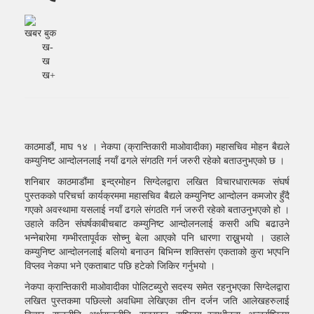
खबर बुक
ख-
ख
ख+
काठमाडौं, माघ १४ । नेकपा (क्रान्तिकारी माओवादीका) महासचिव मोहन बैद्यले
कम्युनिष्ट आन्दोलनलाई नयाँ ढगले संगठति गर्न जरुरी रहेको बताउनुभएको छ ।
शनिबार काठमाडौंमा इन्द्रमोहन सिग्देलद्वारा लखित विचारधारात्मक संघर्ष
पुस्तकको परिचर्चा कार्यक्रममा महासचिव बैद्यले कम्युनिष्ट आन्दोलन कमजोर हुँदै
गएको अवस्थामा यसलाई नयाँ ढगले संगठति गर्न जरुरी रहेको बताउनुभएको हो ।
उहाले कठिन संघर्षकाबीचबाट कम्युनिष्ट आन्दोलनलाई कसरी अघि बढाउने
भन्नेबारेमा गम्भीरतापूर्वक सोच्नु बेला आएको पनि धारणा राख्नुभयो । उहाले
कम्युनिष्ट आन्दोलनलाई बलियो बनाउन बिभिन्न शक्तिसंग एकताको कुरा भएपनि
विप्लव नेकपा भने एकताबाट पछि हटेको जिकिर गर्नुभयो ।
नेकपा क्रान्तिकारी माओवादीका पोलिटब्युरो सदस्य समेत रहनुभएका सिग्देलद्वारा
लखित पुस्तकमा पछिल्लो अवधिमा लेखिएका तीन दर्जन जति आलेखहरुलाई