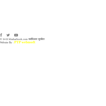
संवाददाता:
संजय लामा
संवाददाता:
अमन भूषाल / किरण खड्का
© २०२२ khabarbook.com सर्वाधिकार सुरक्षित
PTP webnsoft
Website By :