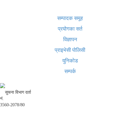
खबर बुक पब्लिकेशन
सम्पादक समूह
प्रयोगका सर्त
विज्ञापन
प्राइभेसी पोलिसी
युनिकोड
सम्पर्क
सुचना विभाग दर्ता
नं.
3560-2078/80
अध्यक्ष तथा प्रबन्ध निर्देशक:
उद्धव प्रसाद लामिछाने
सम्पादकः
कृष्ण प्रसाद शिवाकाेटी