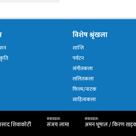
न
विशेष श्रृंखला
नेशन
शान्ति
ंकृति
पर्यटन
संगीतकला
ललितकला
फिल्म/नाटक
साहित्यकला
संवाददाता:
संवाददाता:
प्रसाद शिवाकाेटी
संजय लामा
अमन भूषाल / किरण खड्