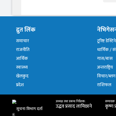
द्रुत लिंक
नेभिगेस
समाचार
टूरिष्ट डेस्टि
राजनीति
धार्मिक / स
आर्थिक
गास/बास
स्वास्थ्य
अन्तराष्ट्रिय
खेलकुद
विचार/ब्लग
प्रदेश
राशिफल
अध्यक्ष तथा प्रबन्ध निर्देशक:
सम्पादकः
उद्धव प्रसाद लामिछाने
कृष्ण 
सुचना विभाग दर्ता
नं.