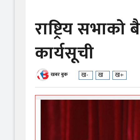
राष्ट्रिय सभाको 
कार्यसूची
ख-
ख
ख+
खबर बुक