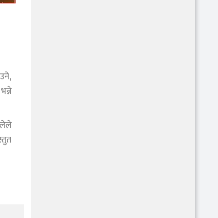
उने,
न्ने
लेले
्तुत