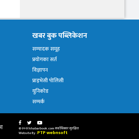
खबर बुक पब्लिकेशन
सम्पादक समूह
प्रयोगका सर्त
विज्ञापन
प्राइभेसी पोलिसी
युनिकोड
सम्पर्क
का
© २०२२ khabarbook.com सर्वाधिकार सुरक्षित
PTP webnsoft
Website By :