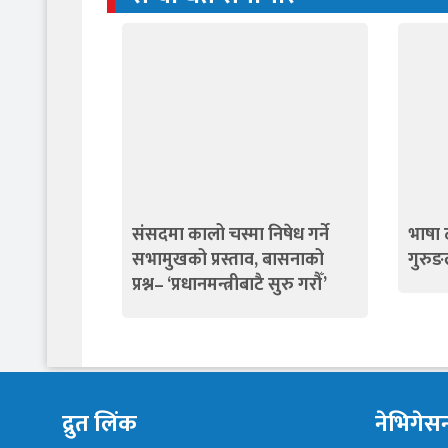
संसदमा कालो चस्मा निषेध गर्ने
भाषा ठ
सभामुखको प्रस्ताव, बासनाको
गुरुङल
प्रश्न– ‘प्रधानमन्त्रीबाटै सुरु गरौँ’
द्रुत लिंक
नेभिगेस