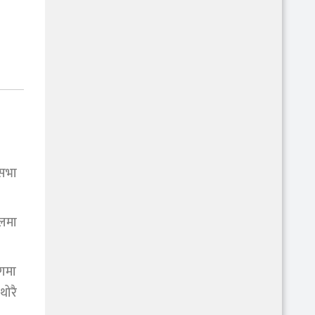
िसभा
ालमा
ागमा
थोरै