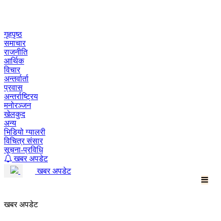
Skip
to
content
गृहपृष्ठ
समाचार
राजनीति
आर्थिक
विचार
अन्तर्वार्ता
प्रवास
अन्तर्राष्ट्रिय
मनोरञ्जन
खेलकुद
अन्य
भिडियो ग्यालरी
विचित्र संसार
सूचना-प्रविधि
खबर अपडेट
खबर अपडेट
खबर अपडेट