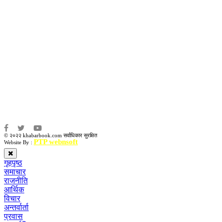
उद्धव प्रसाद लामिछाने
सम्पादकः
कृष्ण प्रसाद शिवाकाेटी
संवाददाता:
संजय लामा
संवाददाता:
अमन भूषाल / किरण खड्का
© २०२२ khabarbook.com सर्वाधिकार सुरक्षित
PTP webnsoft
Website By :
गृहपृष्ठ
समाचार
राजनीति
आर्थिक
विचार
अन्तर्वार्ता
प्रवास