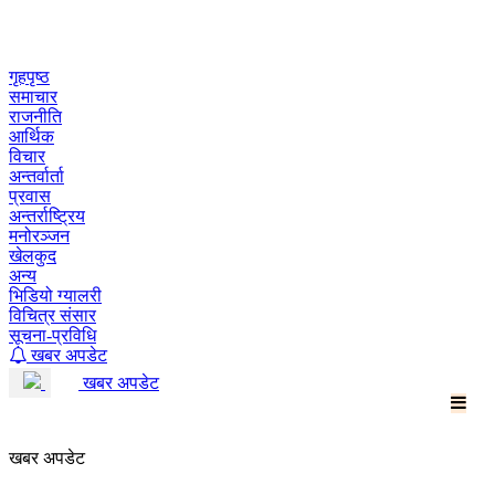
Skip
to
content
गृहपृष्ठ
समाचार
राजनीति
आर्थिक
विचार
अन्तर्वार्ता
प्रवास
अन्तर्राष्ट्रिय
मनोरञ्जन
खेलकुद
अन्य
भिडियो ग्यालरी
विचित्र संसार
सूचना-प्रविधि
खबर अपडेट
खबर अपडेट
खबर अपडेट