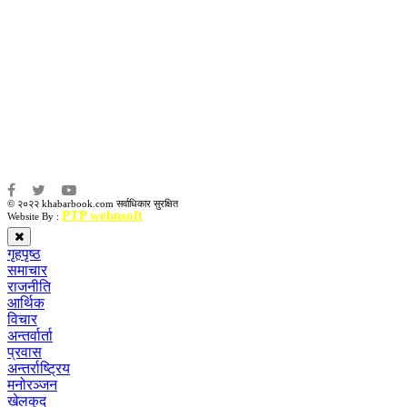
कृष्ण प्रसाद शिवाकाेटी
संवाददाता:
संजय लामा
संवाददाता:
अमन भूषाल / किरण खड्का
© २०२२ khabarbook.com सर्वाधिकार सुरक्षित
PTP webnsoft
Website By :
गृहपृष्ठ
समाचार
राजनीति
आर्थिक
विचार
अन्तर्वार्ता
प्रवास
अन्तर्राष्ट्रिय
मनोरञ्जन
खेलकुद