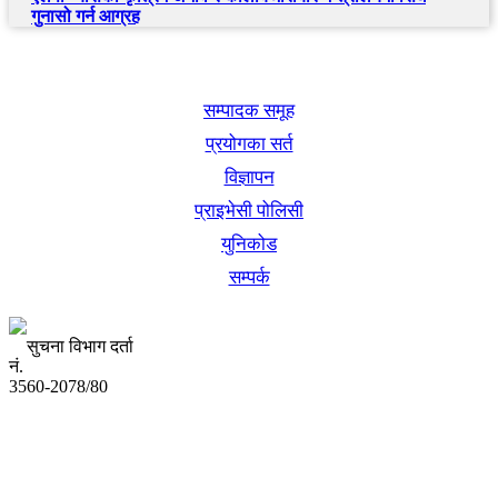
गुनासो गर्न आग्रह
खबर बुक पब्लिकेशन
सम्पादक समूह
प्रयोगका सर्त
विज्ञापन
प्राइभेसी पोलिसी
युनिकोड
सम्पर्क
सुचना विभाग दर्ता
नं.
3560-2078/80
अध्यक्ष तथा प्रबन्ध निर्देशक:
उद्धव प्रसाद लामिछाने
सम्पादकः