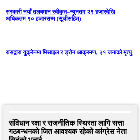
सरकारी नयाँ तलबमान स्वीकृत–न्युनतम २९ हजारदेखि
अधिकतम ९० हजारसम्म (सूचीसहित)
रुसद्वारा युक्रेनमा मिसाइल र ड्रोन आक्रमण, २१ जनाको मृत्यु
संविधान रक्षा र राजनीतिक स्थिरता लागि सत्ता
गठबन्धनकाे जित आवश्यक रहेको कांग्रेस नेता
सिहंको भनाई