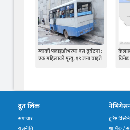
ग्वार्को फ्लाइओभरमा बस दुर्घटना :
कैलाल
एक महिलाको मृत्यु, १९ जना घाइते
ग्रिने
द्रुत लिंक
नेभिगेस
समाचार
टूरिष्ट डेस्टि
राजनीति
धार्मिक / स