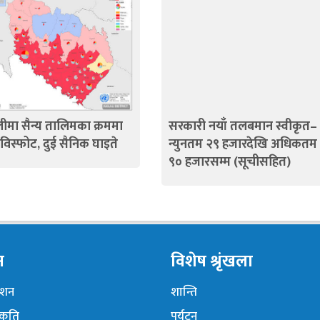
ीमा सैन्य तालिमका क्रममा
सरकारी नयाँ तलबमान स्वीकृत–
ड विस्फोट, दुई सैनिक घाइते
न्युनतम २९ हजारदेखि अधिकतम
९० हजारसम्म (सूचीसहित)
न
विशेष श्रृंखला
नेशन
शान्ति
ंकृति
पर्यटन