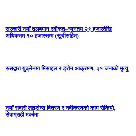
सरकारी नयाँ तलबमान स्वीकृत–न्युनतम २९ हजारदेखि
अधिकतम ९० हजारसम्म (सूचीसहित)
रुसद्वारा युक्रेनमा मिसाइल र ड्रोन आक्रमण, २१ जनाको मृत्यु
नयाँ सवारी लाइसेन्स वितरण र नवीकरणको काम रोकियो,
सेवाग्राही मर्कामा