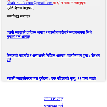
khabarbook.com@gmail.com
मा इमेल पठाउन सक्नुहुन्छ ।
प्रतिक्रिया दिनुहोस्
सम्बन्धित समाचार
एलपी ग्यासको कृत्रिम अभाव र कालोबजारीबारे मन्त्रालयमा सिधै
गुनासो गर्न आग्रह
केन्द्रको सहमति र अध्यक्षको निर्देशन अक्षरशः कार्यान्वयन हुन्छ : शेरधन
राई
ग्वार्को फ्लाइओभरमा बस दुर्घटना : एक महिलाको मृत्यु, १९ जना घाइते
खबर बुक पब्लिकेशन
सम्पादक समूह
प्रयोगका सर्त