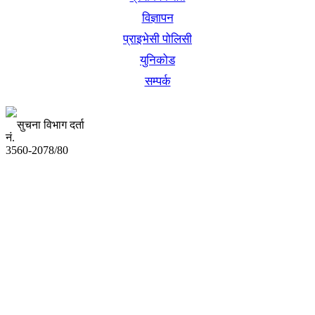
विज्ञापन
प्राइभेसी पोलिसी
युनिकोड
सम्पर्क
सुचना विभाग दर्ता
नं.
3560-2078/80
अध्यक्ष तथा प्रबन्ध निर्देशक:
उद्धव प्रसाद लामिछाने
सम्पादकः
कृष्ण प्रसाद शिवाकाेटी
संवाददाता:
संजय लामा