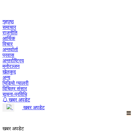
Skip
to
content
गृहपृष्ठ
समाचार
राजनीति
आर्थिक
विचार
अन्तर्वार्ता
प्रवास
अन्तर्राष्ट्रिय
मनोरञ्जन
खेलकुद
अन्य
भिडियो ग्यालरी
विचित्र संसार
सूचना-प्रविधि
खबर अपडेट
खबर अपडेट
खबर अपडेट