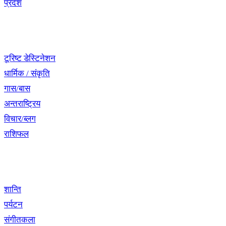
प्रदेश
नेभिगेसन
टूरिष्ट डेस्टिनेशन
धार्मिक / संकृति
गास/बास
अन्तराष्ट्रिय
विचार/ब्लग
राशिफल
विशेष श्रृंखला
शान्ति
पर्यटन
संगीतकला