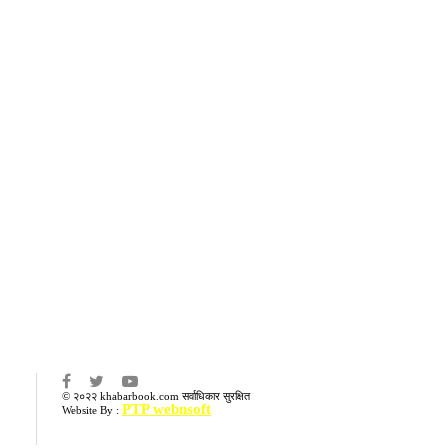
का
© २०२२ khabarbook.com सर्वाधिकार सुरक्षित
PTP webnsoft
Website By :