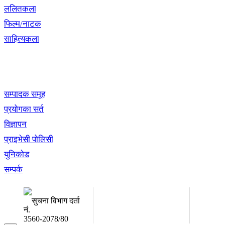
ललितकला
फिल्म/नाटक
साहित्यकला
खबर बुक पब्लिकेशन
सम्पादक समूह
प्रयोगका सर्त
विज्ञापन
प्राइभेसी पोलिसी
युनिकोड
सम्पर्क
अध्यक्ष तथा प्रबन्ध निर्देशक:
सम्पादकः
उद्धव प्रसाद लामिछाने
कृष्ण 
सुचना विभाग दर्ता
नं.
3560-2078/80