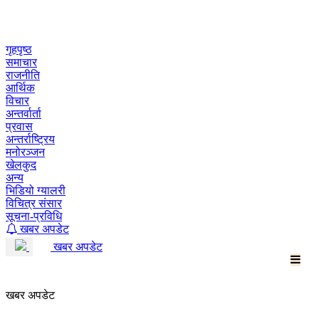
Skip
to
content
गृहपृष्ठ
समाचार
राजनीति
आर्थिक
विचार
अन्तर्वार्ता
प्रवास
अन्तर्राष्ट्रिय
मनोरञ्जन
खेलकुद
अन्य
भिडियो ग्यालरी
विचित्र संसार
सूचना-प्रविधि
खबर अपडेट
खबर अपडेट
खबर अपडेट