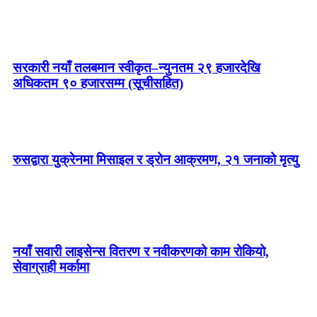
सरकारी नयाँ तलबमान स्वीकृत–न्युनतम २९ हजारदेखि
अधिकतम ९० हजारसम्म (सूचीसहित)
रुसद्वारा युक्रेनमा मिसाइल र ड्रोन आक्रमण, २१ जनाको मृत्यु
नयाँ सवारी लाइसेन्स वितरण र नवीकरणको काम रोकियो,
सेवाग्राही मर्कामा