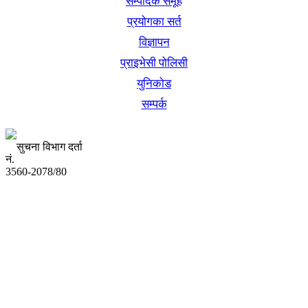
सम्पादक समूह
प्रयोगका सर्त
विज्ञापन
प्राइभेसी पोलिसी
युनिकोड
सम्पर्क
सुचना विभाग दर्ता
नं.
3560-2078/80
अध्यक्ष तथा प्रबन्ध निर्देशक:
उद्धव प्रसाद लामिछाने
सम्पादकः
कृष्ण प्रसाद शिवाकाेटी
संवाददाता: