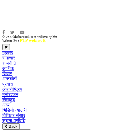
संजय लामा
संवाददाता:
अमन भूषाल / किरण खड्का
© २०२२ khabarbook.com सर्वाधिकार सुरक्षित
PTP webnsoft
Website By :
गृहपृष्ठ
समाचार
राजनीति
आर्थिक
विचार
अन्तर्वार्ता
प्रवास
अन्तर्राष्ट्रिय
मनोरञ्जन
खेलकुद
अन्य
भिडियो ग्यालरी
विचित्र संसार
सूचना-प्रविधि
Back