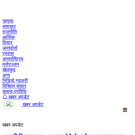
Skip
to
content
गृहपृष्ठ
समाचार
राजनीति
आर्थिक
विचार
अन्तर्वार्ता
प्रवास
अन्तर्राष्ट्रिय
मनोरञ्जन
खेलकुद
अन्य
भिडियो ग्यालरी
विचित्र संसार
सूचना-प्रविधि
खबर अपडेट
खबर अपडेट
खबर अपडेट