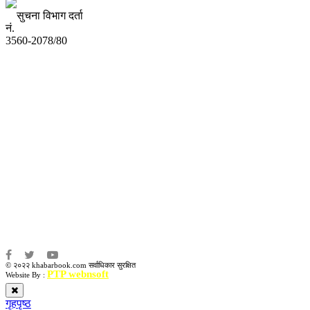
सुचना विभाग दर्ता
नं.
3560-2078/80
अध्यक्ष तथा प्रबन्ध निर्देशक:
उद्धव प्रसाद लामिछाने
सम्पादकः
कृष्ण प्रसाद शिवाकाेटी
संवाददाता:
संजय लामा
संवाददाता:
अमन भूषाल / किरण खड्का
© २०२२ khabarbook.com सर्वाधिकार सुरक्षित
PTP webnsoft
Website By :
गृहपृष्ठ