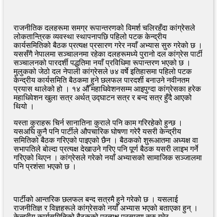
राजनीतिक दलहरूमा समग्र रूपान्तरणको विमर्श चलिरहँदा कांग्रेसले
लोकतान्त्रिक व्यवस्था स्थापनापछि पहिलो पटक केन्द्रीय
कार्यसमितिको बैठक प्रत्यक्ष प्रसारण गरेर नयाँ अभ्यास सुरु गरेको छ ।
यससँगै नेपालमा सञ्चालनमा रहेका दलहरूमध्ये पुरानो दल कांग्रेस पार्टी
सञ्चालनको पारदर्शी पद्धतिमा नयाँ प्रविधिमा रूपान्तरण भएको छ ।
मुलुकको जेठो दल नेपाली कांग्रेसले ७४ वर्षे इतिहासमा पहिलो पटक
केन्द्रीय कार्यसमिति बैठकमा हुने छलफल पारदर्शी बनाउने नवीनतम
प्रयास थालेको हो । १४ औँ महाधिवेशनसम्म आइपुग्दा कांग्रेसका हरेक
महाधिवेशन खुला सत्र अर्थत् उद्घाटन सत्र र बन्द सत्र हुँदै आएको
थियो ।
यस्ता कुराहरू चिर्न सानातिना कुराले पनि काम गरिरहेको हुन्छ ।
यसअघि कुनै पनि पार्टीले औपचारिक घोषणा गरेरै यसरी केन्द्रीय
समितिको बैठक गरिएको पाइएको छैन । बैठकको शुरूआतमा अध्यक्ष वा
सभापतिले बोल्दा प्रत्यक्ष देखाउने गरिए पनि पूर्ण बैठक यसरी लाइभ गर्ने
गरिएको थिएन । कांग्रेसले गरेको नयाँ अभ्यासको सामाजिक सञ्जालमा
पनि प्रशंसा भएको छ ।
पार्टीको आन्तरिक छलफल बन्द सत्रमै हुने गरेको छ । यसलाई
राजनीतिज्ञ र विज्ञहरूले कांग्रेसको नयाँ अभ्यास भएको बताएका हुन् ।
केन्द्रीय कार्यसमितिको बैठकको प्रत्यक्ष प्रसारण सुरु गरेर