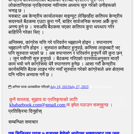
लोकतान्त्रिक प्रक्रियामा नवीनतम अध्याय सुरु गरेको उनीहरूको
भनाइ छ ।
यसबाट अब केन्द्रीय कार्यालयका माइन्युट लेखिरहँदा कतिपय केन्द्रीय
सदस्यले बैठकमा एउटा कुरा गर्ने, बाहिर सार्वजनिक रूपमा अर्कै कुरा
अन्त्य हुने छ । यसअघि बैठकमा भएका कतिपय कुरा थपथाप गरेर
बाहिरिने गरेका थिए ।
अन्तिममा, कांग्रेस यत्ति गरे परिवर्तन भइहाल्ने होइन । रुपान्तरण
भइहाल्ने पनि होइन । सुरुवात कतैबाट हुनुपर्छ, कम्तिमा लाइभबाटै भए
पनि सुरुवात भएको छ । अब रुपान्तरण र परिवर्तन हुनुपर्ने धेरै कुरा छन्
। जुन यसैगरी सुरु हुनुपर्छ । बैठकमा गरिएको प्रस्तावअनुसार मात्रै
काम भयो भने कांग्रेसमा धेरै रुपान्तरण हुनेछ । आसा गरौं केन्द्रीय
कार्यसमिति बैठक लाइभ गरेर नयाँ सुरुवात गरेको कांग्रेसले अरु क्षेत्रमा
पनि नविन अभ्यास गर्ने छ ।
अन्तिम पटक अध्यावधिक गरिएको
July 19, 2023
July 27, 2023
1361 Viewed
कुनै सल्लाह, सुझाव वा प्रतिकृयाको लागि
khabarbook.com@gmail.com
मा इमेल पठाउन सक्नुहुन्छ ।
प्रतिक्रिया दिनुहोस्
सम्बन्धित समाचार
एक सिलिन्डर ग्यास ७ हजारमा बेचेको आरोपमा भक्तपुरबाट एक जना