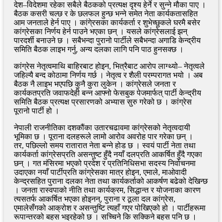
देश–विदेशमा रहेका सबैले बैठकको प्रत्यक्ष दृश्य हेर्ने र सुन्ने मौका पाए ।
बैठक कसरी चल्छ र के छलफल हुन्छ भन्ने समेत नेता कार्यकतासहित
आम जनताले हेर्न पाए । कांगे्रसका कार्यकर्ता र शुभेच्छुकले घरमै बसेर
कांग्रेसका निर्णय हेर्न पाउने भएका छन् । यसले कांग्रेसलाई झन्
पारदर्शी बनाउने छ । सबैभन्दा पुरानो पार्टीले सबैभन्दा अगाडि केन्द्रीय
समिति बैठक लाइभ गर्नु, अन्य दलका लागि पनि पाठ हुनसक्छ ।
कांग्रेस नेतृत्वमाथि बाहिरबाट होइन, भित्रैबाट आरोप लाग्थ्यो– नेतृत्वले
जहिल्यै बन्द कोठामा निर्णय गर्छ । नेतृत्व र शैली परम्परागत भयो । अब
बैठक नै लाइभ भएपछि कुनै कुरा लुकेन । कांग्रेसले जनता र
कार्यकतप्रति जवाफदेही बन्न आफ्नो फेसबुक पेजमार्फत् पार्टी केन्द्रीय
समिति बैठक प्रत्यक्ष प्रसारणको अभ्यास सुरु गरेको छ । कांग्रेस
पूरानो पार्टी हो ।
नेपाली राजनीतिका दशकौंका उतारचढावमा कांग्रेसको नेतृत्वदायी
भूमिका छ । पूराना दलहरूले लामो आरोव अवरोह पार गरेका छन् ।
तर, पछिल्लो समय रातारात नेता बन्ने होड छ । स्वयं पार्टी नेता तथा
कार्यकर्ता कांग्रेसप्रति असन्तुष्ट हुँदै नयाँ दलप्रति आकर्षित हुँदै गएका
छन् । गत मंसिरमा भएको प्रदेश र प्रतिनिधिसभा सदस्य निर्वाचनमा
उदाएका नयाँ पार्टीप्रति कांग्रेसका मात्र होइन, एमाले, माओवादी
केन्द्रसहित पुराना दलका नेता तथा कार्यकर्ताको आकर्षण बढेको देखिन्छ
। जनता रास्वपाको नीति तथा कार्यक्रम, सिद्धान्त र योजनाका कारण
त्यसतर्फ आकर्षित भएका होइनन्, पुराना र ठूला दल कांग्रेस,
एमालेसँगको आक्रोश र असन्तुष्टि त्यहाँ गएर पोखिएको हो । पार्टीहरूमा
रूपान्तरको बहस भइरहेको छ । सच्चिने कि सक्किने बहस पनि छ ।