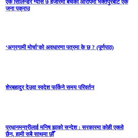
एक सिलिन्डर ग्यास ७ हजारमा बेचेको आरोपमा भक्तपुरबाट एक
जना पक्राउ
‘अग्रगामी मोर्चा’को अवधारणा पत्रमा के छ ? (पूर्णपाठ)
शेरबहादुर देउवा स्वदेश फर्किने समय परिवर्तन
प्रधानमन्त्रीलाई मनिष झाको सन्देश : सरकारमा कोही एक्लो
छैन, हामी सबै साथमा छौँ