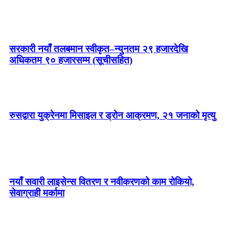
सरकारी नयाँ तलबमान स्वीकृत–न्युनतम २९ हजारदेखि
अधिकतम ९० हजारसम्म (सूचीसहित)
रुसद्वारा युक्रेनमा मिसाइल र ड्रोन आक्रमण, २१ जनाको मृत्यु
नयाँ सवारी लाइसेन्स वितरण र नवीकरणको काम रोकियो,
सेवाग्राही मर्कामा