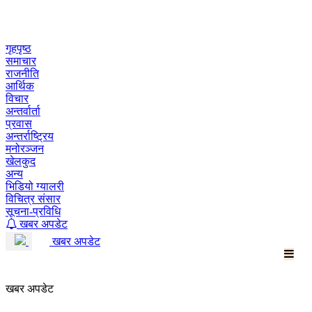
Skip
to
content
गृहपृष्ठ
समाचार
राजनीति
आर्थिक
विचार
अन्तर्वार्ता
प्रवास
अन्तर्राष्ट्रिय
मनोरञ्जन
खेलकुद
अन्य
भिडियो ग्यालरी
विचित्र संसार
सूचना-प्रविधि
खबर अपडेट
खबर अपडेट
खबर अपडेट