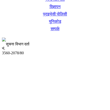
विज्ञापन
प्राइभेसी पोलिसी
युनिकोड
सम्पर्क
सुचना विभाग दर्ता
नं.
3560-2078/80
अध्यक्ष तथा प्रबन्ध निर्देशक:
उद्धव प्रसाद लामिछाने
सम्पादकः
कृष्ण प्रसाद शिवाकाेटी
संवाददाता:
संजय लामा