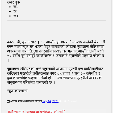
खबर बुक
ख-
ख
ख+
काठमाडौं, २९ असार । काठमाडौं महानगरपालिका-१४ कलंकी डेरा गरी
बस्ने मकवानपुर घर भएका बिदुर तामाङको कोठामा जुवातास खेलिरहेको
अवस्थामा बारा तिलुया नगरपालिका-१४ घर भई काठमाडौं कलंकी बस्ने
५० वर्षीय पूर्ण बहादुर कार्कीसमेत ९ जनालाई प्रहरीले पक्राउ गरेको छ
।
जुवातास खेलिरहेको भन्ने सूचनाको आधारमा प्रहरी वृत्त कालिमाटीबाट
खटिएको प्रहरीले उनीहरूलाई नगद ८५ हजार १ सय ३० रूपैयाँ र ३
बुक ताससहित पक्राउ गरेको हो । यस सम्बन्धमा प्रहरीले आवश्यक
अनुसन्धान गरिरहेको जनाएकाे छ ।
न्युज कारखाना
अन्तिम पटक अध्यावधिक गरिएको
July 14, 2023
909 Viewed
कुनै सल्लाह, सुझाव वा प्रतिकृयाको लागि