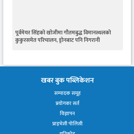
पूर्वमेयर सिंहको खोजीमा गौतमबुद्ध विमानस्थलको
कुकुरसमेत परिचालन, ड्रोनबाट पनि निगरानी
खबर बुक पब्लिकेशन
सम्पादक समूह
प्रयोगका सर्त
विज्ञापन
प्राइभेसी पोलिसी
युनिकोड