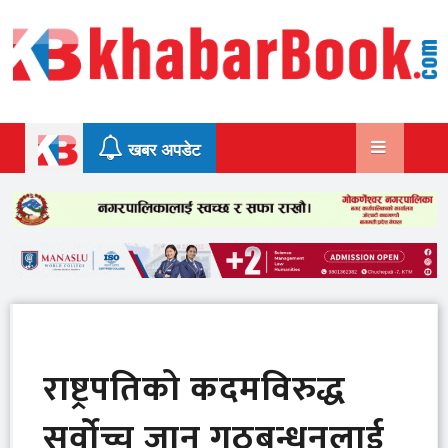
Skip
to
content
खबर अपडेट
राष्ट्रपतिको कदमविरुद्ध
सर्वोच्च जान गठबन्धनलाई