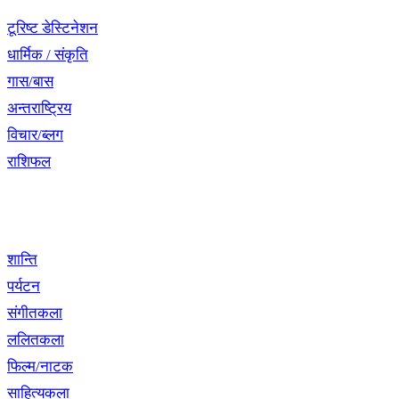
टूरिष्ट डेस्टिनेशन
धार्मिक / संकृति
गास/बास
अन्तराष्ट्रिय
विचार/ब्लग
राशिफल
विशेष श्रृंखला
शान्ति
पर्यटन
संगीतकला
ललितकला
फिल्म/नाटक
साहित्यकला