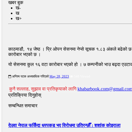
खबर बुक
ख-
ख
ख+
काठमाडौ, १४ जेष्ठ । प्रि ओपन सेसनमा नेप्से सूचक १.८३ अंकले बढेको 
कारोबार भएको छ ।
यो सेसनमा कुल १६ वटा कारोबार भएको हो । ७ कम्पनीको भाउ बढ्दा एउटाको
अन्तिम पटक अध्यावधिक गरिएको
May 28, 2023
548 Viewed
कुनै सल्लाह, सुझाव वा प्रतिकृयाको लागि
khabarbook.com@gmail.co
प्रतिक्रिया दिनुहोस्
सम्बन्धित समाचार
देउवा नेपाल फर्किंदा धरपकड भए विरोधमा उत्रिन्छौँ : शशांक कोइराला