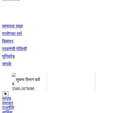
खबर बुक पब्लिकेशन
सम्पादक समूह
प्रयोगका सर्त
विज्ञापन
प्राइभेसी पोलिसी
युनिकोड
सम्पर्क
अध्यक्ष तथा प्रबन्ध निर्देशक:
सम्पादकः
उद्धव प्रसाद लामिछाने
कृष्ण 
सुचना विभाग दर्ता
नं.
3560-2078/80
गृहपृष्ठ
समाचार
राजनीति
आर्थिक