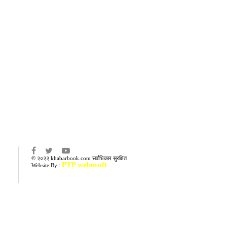
का
© २०२२ khabarbook.com सर्वाधिकार सुरक्षित
PTP webnsoft
Website By :