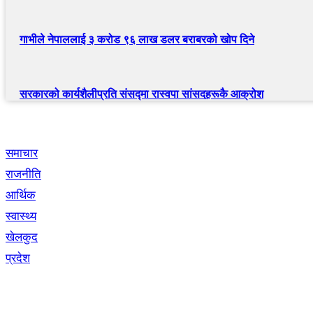
गाभीले नेपाललाई ३ करोड ९६ लाख डलर बराबरको खोप दिने
सरकारको कार्यशैलीप्रति संसद्‍मा रास्वपा सांसदहरूकै आक्रोश
द्रुत लिंक
समाचार
राजनीति
आर्थिक
स्वास्थ्य
खेलकुद
प्रदेश
नेभिगेसन