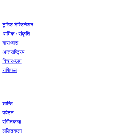
नेभिगेसन
टूरिष्ट डेस्टिनेशन
धार्मिक / संकृति
गास/बास
अन्तराष्ट्रिय
विचार/ब्लग
राशिफल
विशेष श्रृंखला
शान्ति
पर्यटन
संगीतकला
ललितकला