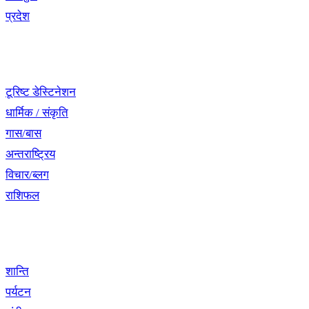
प्रदेश
नेभिगेसन
टूरिष्ट डेस्टिनेशन
धार्मिक / संकृति
गास/बास
अन्तराष्ट्रिय
विचार/ब्लग
राशिफल
विशेष श्रृंखला
शान्ति
पर्यटन