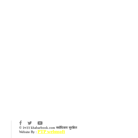
का
© २०२२ khabarbook.com सर्वाधिकार सुरक्षित
PTP webnsoft
Website By :