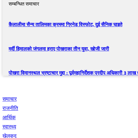
सम्बन्धित समाचार
कैलालीमा सैन्य तालिमका क्रममा ग्रिनेड विस्फोट, दुई सैनिक घाइते
मर्दी हिमालको जंगलमा हराए पोखराका तीन युवा, खोजी जारी
पोखरा विमानस्थल भ्रष्टाचार मुद्दा : पूर्वमहानिर्देशक प्रदीप अधिकारी ३ लाख
द्रुत लिंक
समाचार
राजनीति
आर्थिक
स्वास्थ्य
खेलकुद