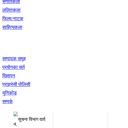
संगीतकला
ललितकला
फिल्म/नाटक
साहित्यकला
खबर बुक पब्लिकेशन
सम्पादक समूह
प्रयोगका सर्त
विज्ञापन
प्राइभेसी पोलिसी
युनिकोड
सम्पर्क
अध्यक्ष तथा प्रबन्ध निर्देशक:
सम्पादकः
उद्धव प्रसाद लामिछाने
कृष्ण 
सुचना विभाग दर्ता
नं.