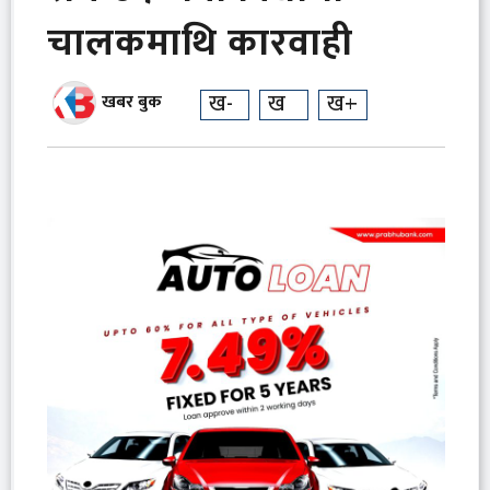
चालकमाथि कारवाही
ख-
ख
ख+
खबर बुक