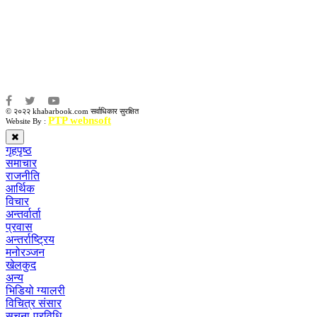
संवाददाता:
संजय लामा
संवाददाता:
अमन भूषाल / किरण खड्का
© २०२२ khabarbook.com सर्वाधिकार सुरक्षित
PTP webnsoft
Website By :
गृहपृष्ठ
समाचार
राजनीति
आर्थिक
विचार
अन्तर्वार्ता
प्रवास
अन्तर्राष्ट्रिय
मनोरञ्जन
खेलकुद
अन्य
भिडियो ग्यालरी
विचित्र संसार
सूचना-प्रविधि