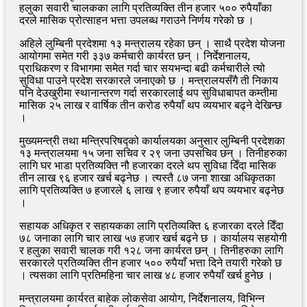
हलुका सवारी चालकका लागि प्रतिव्यक्ति तीन हजार ५०० रुपैयाँका
दरले मासिक प्रोत्साहन भत्ता उपलब्ध गराउने निर्णय गरेको छ ।
अहिले लुम्बिनी प्रदेशमा १३ मन्त्रालय रहेका छन् । साथै प्रदेश योजना
आयोगमा समेत गरी ३३७ कर्मचारी कार्यरत छन् । निर्देशनालय,
प्राधिकरण र विभागमा समेत गर्दा चार सयभन्दा बढी कर्मचारीले त्यो
सुविधा पाउने प्रदेश सरकारले जनाएको छ । मन्त्रालयसँगै ती निकाय
पनि देउखुरीमा स्थानान्तरण गर्दा सरकारलाई थप सुविधाबापत कम्तीमा
मासिक २५ लाख र वार्षिक तीन करोड रुपैयाँ थप व्ययभार बढ्ने देखिन्छ
।
मुख्यमन्त्री तथा मन्त्रिपरिषद्को कार्यालयका अनुसार लुम्बिनी प्रदेशका
१३ मन्त्रालयमा १५ जना सचिव र २९ जना उपसचिव छन् । तिनीहरुका
लागि घर भाडा प्रतिव्यक्ति नौ हजारका दरले थप सुविधा दिँदा मासिक
तीन लाख ९६ हजार खर्च बढ्नेछ । त्यस्तै ८७ जना शाखा अधिकृतका
लागि प्रतिव्यक्ति ७ हजारले ६ लाख ९ हजार रुपैयाँ थप व्ययभार बढ्नेछ
।
सहायक अधिकृत र सहायकका लागि प्रतिव्यक्ति ६ हजारका दरले दिँदा
७८ जनाका लागि चार लाख ५७ हजार खर्च बढ्ने छ । कार्यालय सहयोगी
र हलुका सवारी चालक गरी १२८ जना कार्यरत छन् । तिनीहरुका लागि
सरकारले प्रतिव्यक्ति तीन हजार ५०० रुपैयाँ भत्ता दिने तयारी गरेको छ
। त्यसका लागि प्रतिमहिना चार लाख ४८ हजार रुपैयाँ खर्च हुनेछ ।
मन्त्रालयमा कार्यरत बाहेक लोकसेवा आयोग, निर्देशनालय, विभिन्न