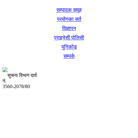
सम्पादक समूह
प्रयोगका सर्त
विज्ञापन
प्राइभेसी पोलिसी
युनिकोड
सम्पर्क
सुचना विभाग दर्ता
नं.
3560-2078/80
अध्यक्ष तथा प्रबन्ध निर्देशक:
उद्धव प्रसाद लामिछाने
सम्पादकः
कृष्ण प्रसाद शिवाकाेटी