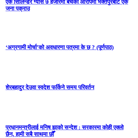
एक सिलिन्डर ग्यास ७ हजारमा बेचेको आरोपमा भक्तपुरबाट एक
जना पक्राउ
‘अग्रगामी मोर्चा’को अवधारणा पत्रमा के छ ? (पूर्णपाठ)
शेरबहादुर देउवा स्वदेश फर्किने समय परिवर्तन
प्रधानमन्त्रीलाई मनिष झाको सन्देश : सरकारमा कोही एक्लो
छैन, हामी सबै साथमा छौँ