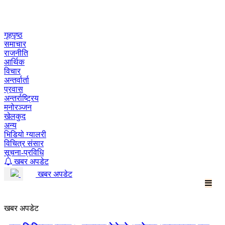
Skip
to
content
गृहपृष्ठ
समाचार
राजनीति
आर्थिक
विचार
अन्तर्वार्ता
प्रवास
अन्तर्राष्ट्रिय
मनोरञ्जन
खेलकुद
अन्य
भिडियो ग्यालरी
विचित्र संसार
सूचना-प्रविधि
खबर अपडेट
खबर अपडेट
खबर अपडेट