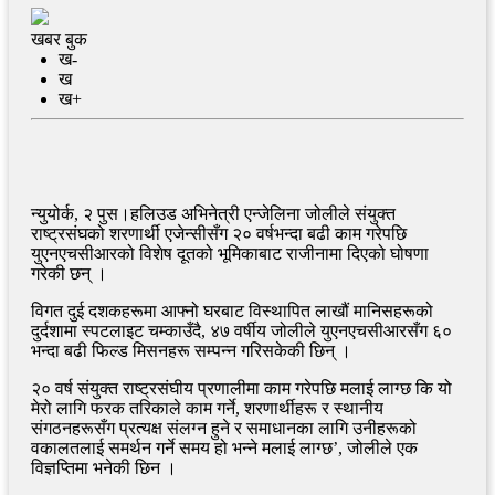
खबर बुक
ख-
ख
ख+
न्युयोर्क, २ पुस।हलिउड अभिनेत्री एन्जेलिना जोलीले संयुक्त
राष्ट्रसंघको शरणार्थी एजेन्सीसँग २० वर्षभन्दा बढी काम गरेपछि
युएनएचसीआरको विशेष दूतको भूमिकाबाट राजीनामा दिएको घोषणा
गरेकी छन् ।
विगत दुई दशकहरूमा आफ्नो घरबाट विस्थापित लाखौं मानिसहरूको
दुर्दशामा स्पटलाइट चम्काउँदै, ४७ वर्षीय जोलीले युएनएचसीआरसँग ६०
भन्दा बढी फिल्ड मिसनहरू सम्पन्न गरिसकेकी छिन् ।
२० वर्ष संयुक्त राष्ट्रसंघीय प्रणालीमा काम गरेपछि मलाई लाग्छ कि यो
मेरो लागि फरक तरिकाले काम गर्ने, शरणार्थीहरू र स्थानीय
संगठनहरूसँग प्रत्यक्ष संलग्न हुने र समाधानका लागि उनीहरूको
वकालतलाई समर्थन गर्ने समय हो भन्ने मलाई लाग्छ’, जोलीले एक
विज्ञप्तिमा भनेकी छिन ।