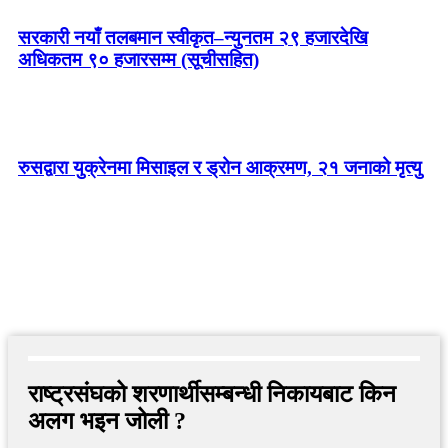
सरकारी नयाँ तलबमान स्वीकृत–न्युनतम २९ हजारदेखि
अधिकतम ९० हजारसम्म (सूचीसहित)
रुसद्वारा युक्रेनमा मिसाइल र ड्रोन आक्रमण, २१ जनाको मृत्यु
राष्ट्रसंघको शरणार्थीसम्बन्धी निकायबाट किन
अलग भइन जोली ?