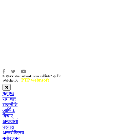
सम्पादकः
कृष्ण प्रसाद शिवाकाेटी
संवाददाता:
संजय लामा
संवाददाता:
अमन भूषाल / किरण खड्का
© २०२२ khabarbook.com सर्वाधिकार सुरक्षित
PTP webnsoft
Website By :
गृहपृष्ठ
समाचार
राजनीति
आर्थिक
विचार
अन्तर्वार्ता
प्रवास
अन्तर्राष्ट्रिय
मनोरञ्जन