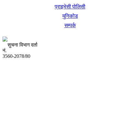
प्राइभेसी पोलिसी
युनिकोड
सम्पर्क
सुचना विभाग दर्ता
नं.
3560-2078/80
अध्यक्ष तथा प्रबन्ध निर्देशक:
उद्धव प्रसाद लामिछाने
सम्पादकः
कृष्ण प्रसाद शिवाकाेटी
संवाददाता:
संजय लामा
संवाददाता: