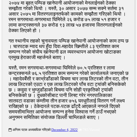
२०७४ मा बृहत् पम्पिङ खानेपानी आयोजनाको मेनलाईनको ठेक्का
सम्झौता गरेको थियो । यस्तै, ३० असार २०७७ सम्म सक्ने सर्तमा ३१
असार २०७५ मा वितरणलाइनतर्फको कामको सम्झौता गरिएको थियो ।
रमन सगरमाथा-सगरमाथा घिमिरेले २६ करोड ७५ लाख ५१ हजार र
लामा कन्ट्रक्सनले ३७ करोड ९३ लाख ५७ हजारमा वितरणलाईनको
ठेक्का लिएको हो ।
गत स्थानीय तहको चुनावयता पम्पिङ खानेपानी आयोजनाको काम ठप्प छ
। चारपटक म्याद थप हुँदा दिवा-महादेव खिम्तीले ८३ प्रतिशत काम
सम्पन्न गरेको संघीय खानेपानी ढल व्यवस्थापन आयोजना खोटाङका
प्रमुख हेराकाजी महर्जनले बताए ।
यस्तै, रमन सगरमाथा-सगरमाथा घिमिरेले ७०.५ प्रतिशत र लामा
कन्ट्रक्सनले ७६.५ प्रतिशत काम सम्पन्न गरेको कार्यालयले जनाएको छ
। महादेवबेँसी र काभ्रेडाँडाको बिचमा चार लाख लिटरको तीन वटा, तीन
लाख लिटरको एउटा र एक लाख लिटरको पाँच वटा ट्यांकी बनिसकेको
छ । कदुवा र भुम्जुडाँडाको बिचमा पनि सोही प्रकृतिको ट्यांकी
बनिसकेको छ । दुधकोसीबाट पानी लिफ्ट गरेर नगरपालिकाका
सातवटा वडाका कम्तीमा तीन हजार ७५६ घरधुरीलाई वितरण गर्ने लक्ष्य
राखिएको छ । ठेकेदारले पटक-पटक ढाँट्दै आएकाले नगरले दिएको
समयसीमाभित्र आयोजना सम्पन्न हुनेमा विश्वास गर्ने ठाउँ नभएको
अनुगमन समितिका संयोजक डिल्ली चाम्लिङले बताए ।
अन्तिम पटक अध्यावधिक गरिएको
December 4, 2022
783 Viewed