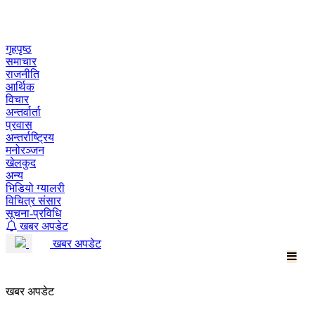
Skip
to
content
गृहपृष्ठ
समाचार
राजनीति
आर्थिक
विचार
अन्तर्वार्ता
प्रवास
अन्तर्राष्ट्रिय
मनोरञ्जन
खेलकुद
अन्य
भिडियो ग्यालरी
विचित्र संसार
सूचना-प्रविधि
खबर अपडेट
खबर अपडेट
खबर अपडेट