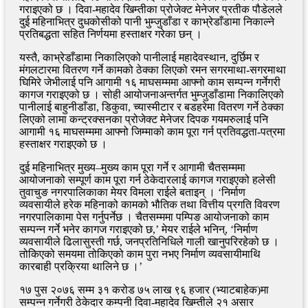
गराइएको छ । दिवा-महादेव खिम्तीका प्रोजेक्ट मेनेजर प्रतीक पौडेलले
दुई महिनाभित्र दुधकोसीको पानी भुम्जुडाँडा र काभ्रेडाँडामा निकाल्ने
प्रतिबद्धता सहित निर्णयमा हस्ताक्षर गरेका छन् ।
यस्तै, काभ्रेडाँडामा निकालिएको पानीलाई महादेवस्थान, दुर्छिम र
मंगलटारमा वितरण गर्ने कामको ठेक्का लिएको रमन सगरमाथा-सगरमाथा
घिमिरे जेभीलाई पनि आगामी १६ माघसम्ममा आफ्नो काम सम्पन्न गर्नेगरी
कागज गराइएको छ । सोही आयोजनाअन्तर्गत भुम्जुडाँडामा निकालिएको
पानीलाई बाहुनीडाँडा, डिकुवा, च्यास्मीटार र बडहरेमा वितरण गर्ने ठेक्का
लिएको लामा कन्ट्रक्सनका प्रोजेक्ट मेनेजर दिपक गयमरुलाई पनि
आगामी १६ माघसम्ममा आफ्नो जिम्माको काम पूरा गर्न प्रतिवद्धता-पत्रमा
हस्ताक्षर गराइएको छ ।
दुई महिनाभित्र मुख्य–मुख्य काम पूरा गर्ने र आगामी चैतसम्ममा
आयोजनाको सम्पूर्ण काम पूरा गर्न ठेकेदारलाई कागज गराइएको हलेसी
तुवाचुङ नगरपालिकाका मेयर विमला राईले बताइन् । ‘निर्माण
व्यवसायीले हरेक महिनाको कामको भौतिक तथा वित्तीय प्रगति विवरण
नगरपालिकामा पेस गर्नुपर्नेछ । चैतसम्ममा पम्पिङ आयोजनाको काम
सम्पन्न गर्ने भनेर कागज गराइएको छ,’ मेयर राईले भनिन्, ‘निर्माण
व्यवसायीले ढिलासुस्ती गर्छ, जनप्रतिनिधिले गाली खानुपरिरहेको छ ।
तोकिएको समयमा तोकिएको काम पुरा नभए निर्माण व्यवसायीमाथि
कारबाही प्रक्रिया थालिने छ ।’
१७ पुस २०७६ सम्म ३१ करोड ७५ लाख ९६ हजार (भ्याटबाहेक)मा
सम्पन्न गर्नेगरी ठेकेदार कम्पनी दिवा-महादेव खिम्तीले २१ असार