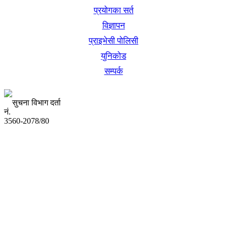
प्रयोगका सर्त
विज्ञापन
प्राइभेसी पोलिसी
युनिकोड
सम्पर्क
सुचना विभाग दर्ता
नं.
3560-2078/80
अध्यक्ष तथा प्रबन्ध निर्देशक:
उद्धव प्रसाद लामिछाने
सम्पादकः
कृष्ण प्रसाद शिवाकाेटी
संवाददाता:
संजय लामा