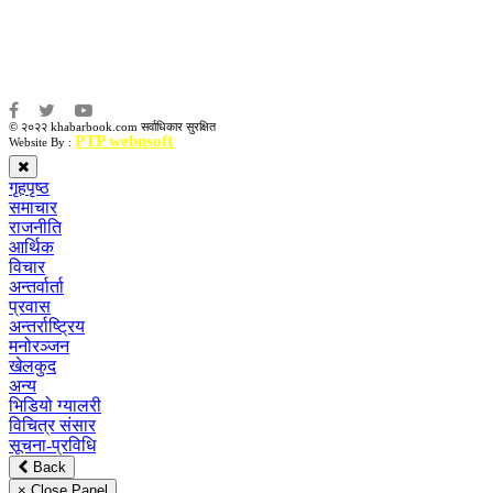
संवाददाता:
अमन भूषाल / किरण खड्का
© २०२२ khabarbook.com सर्वाधिकार सुरक्षित
PTP webnsoft
Website By :
गृहपृष्ठ
समाचार
राजनीति
आर्थिक
विचार
अन्तर्वार्ता
प्रवास
अन्तर्राष्ट्रिय
मनोरञ्जन
खेलकुद
अन्य
भिडियो ग्यालरी
विचित्र संसार
सूचना-प्रविधि
Back
× Close Panel