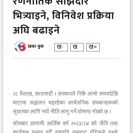
रणनीतिक साझेदार
भित्र्याइने, विनिवेश प्रक्रिया
अघि बढाइने
ख-
ख
ख+
खबर बुक
२८ वैशाख, काठमाडौं । सरकारले निकै लामो समयदेखि
घाटामा सञ्चालन भइरहेका सार्वजनिक संस्थानहरूको
सुधारका लागि नयाँ नीति लागु गर्ने घोषणा गरेको छ ।
सोमबार आगामी आर्थिक वर्ष २०८३/८४ को नीति तथा
कार्यक्रम प्रस्तुत गर्दै राष्ट्रपति रामचन्द्र पौडेलले यस्तो