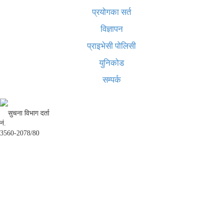
प्रयोगका सर्त
विज्ञापन
प्राइभेसी पोलिसी
युनिकोड
सम्पर्क
सुचना विभाग दर्ता
नं.
3560-2078/80
अध्यक्ष तथा प्रबन्ध निर्देशक:
उद्धव प्रसाद लामिछाने
सम्पादकः
कृष्ण प्रसाद शिवाकाेटी
संवाददाता:
संजय लामा