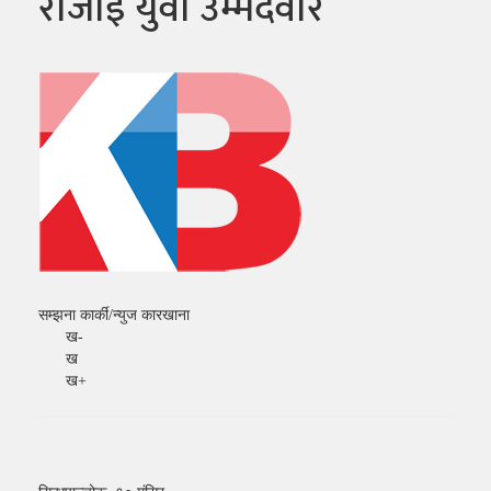
रोजाइ युवा उम्मेदवार
सम्झना कार्की/न्युज कारखाना
ख-
ख
ख+