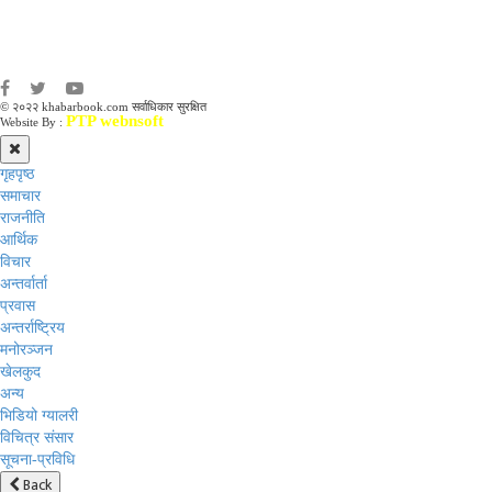
संवाददाता:
अमन भूषाल / किरण खड्का
© २०२२ khabarbook.com सर्वाधिकार सुरक्षित
PTP webnsoft
Website By :
गृहपृष्ठ
समाचार
राजनीति
आर्थिक
विचार
अन्तर्वार्ता
प्रवास
अन्तर्राष्ट्रिय
मनोरञ्जन
खेलकुद
अन्य
भिडियो ग्यालरी
विचित्र संसार
सूचना-प्रविधि
Back