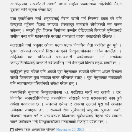
अग्नीप्रसाद सापकोटाले आफ्नो पक्षमा माहोल सकारात्मक नदेखेपछि मैदान
युवाका लागि खुल्ला गरेका थिए ।
यता एमालेभित्र नयाँ अनुहारलाई मैदान खाली गर्न निरन्तर दबाब परे पनि
केन्द्रको पहुँचमा टिकट ल्याएका शेरबहादुर तामाङले सोचेजस्तो मत पाउन
सकेनन् । मन्त्री हुँदा विकास निर्माणमा कम्जाेर देखिएकाले विगतको भूमिकालाई
समीक्षा भन्दा पनि गठबन्धनकै मतलाई तामाङको कारण बनाइरहेको देखिन्छ ।
मतदाताले नयाँ अनुहार खोज्दा पटक पटक निर्वाचित नेता पराजित हुन पुगे ।
पुराना सांसदले अप्ठ्यारो निरास बनाएको सिन्धुपाल्चोकका नागरिक बताउँछन् ।
अहिलेको मत परिणामले प्रभावकारी कार्यसम्पादन गर्न नसकेका
जनप्रतिनिधिलाई जनताले स्वीकार्दैनन् भन्ने देखाएको विश्लेषकहरू बताउँछन् ।
समृद्धिको कुरा गरिरहे पनि अबको युवा नेतृत्वबाट त्यसको परिणाम आउने विश्वास
रहेको जिल्लाका युवा मतदाता सागर परियारले बताए । युवा नेतृत्वबाट मतदाताले
पनि सकारात्मक परिवर्तनको अपेक्षा गरेका छन् ।
यसपालिको चुनावमा सिन्धुपाल्चोकमा ५६ प्रतिशत मात्रै मत खस्यो । तर,
निर्वाचित जनप्रतिधिनिबाट यसअघिका सांसदले भन्दा प्रभावकारी काम हुने
अपेक्षा मतदातामा छ । जनताले एजेन्डा र समस्या उठाउने पूरा गर्ने खालका
उम्मेदवार रुचाएका छन् । राज्यको सेवा सुविधालाई आफूसम्म पुर्‍याउन सक्ने,
रोजगारी सृजना गर्ने र अत्यावश्यक विकासका पूर्वाधारलाई नेतृत्व गरेर ल्याउन
सक्ने उम्मेदवार भन्दै सिन्धुपाल्चोकमा मतदाताको रोजाइमा परेका छन् ।
अन्तिम पटक अध्यावधिक गरिएको
November 26, 2022
713 Viewed