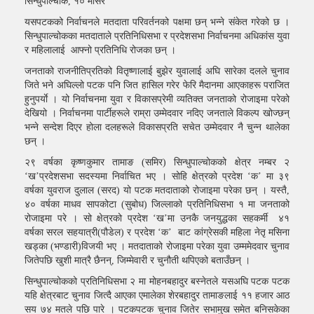
सिन्धुपाल्चोक, १० मंसिर
यसपटकको निर्वाचनले मतदाता परिवर्तनको पक्षमा छन् भन्ने संकेत गरेको छ ।
सिन्धुपाल्चोकका मतदाताले प्रतिनिधिसभा र प्रदेशसभा निर्वाचनमा अधिकांस युवा
र महिलालाई आफ्नो प्रतिनिधि रोजका छन् ।
जनताको राजनीतिप्रतिको वितृष्णालाई बुझेर युवालाई अघि सारेका दलले चुनाव
जिते भने अघिल्लो पटक पनि जित हासिल गरेर फेरि मैदानमा आएकाहरू पराजित
हुनुपर्याे । यो निर्वाचनमा युवा र विकासप्रेमी व्यतिक्त जनताको रोजाइमा परेको
देखियो । निर्वाचनमा पार्टीहरूले राम्रा उम्मेदवार नदिए जनताले विकल्प खोज्छन्
भन्ने सन्देश दिएर होला दलहरूले विकासप्रति सचेत उम्मेदवार नै चुन्न थालेका
छन् ।
२९ वर्षका कृष्णकुमार तामाङ (समिर) सिन्धुपाल्चोकको क्षेत्र नम्बर २
‘ख’प्रदेशसभा सदस्यमा निर्वाचित भए । सोहि क्षेत्रको प्रदेश ‘क’ मा ३९
वर्षका युवराज दुलाल (सरद) यो पटक मतदाताको रोजाइमा परेका छन् । यस्तै,
४० वर्षका माधव सापकोटा (सुबोध) जिल्लाको प्रतिनिधिसभा १ मा जनताको
रोजाइमा परे । सो क्षेत्रको प्रदेश ‘ख’मा उनकै जनयुद्धका सहकर्मी ४१
वर्षका सरल सहयात्री(पौडेल) र प्रदेश ‘क’ बाट कांग्रेसकी महिला नेतृ मसिना
खड्का (भण्डारी)विजयी भए । मतदाताको रोजाइमा परेका युवा उम्ममेदवार चुनाव
जितेपछि खुशी मात्रै छैनन्, जिम्मेवारी र चुनौती थपिएको बताउँछन् ।
सिन्धुपाल्चोकको प्रतिनिधिसभा २ मा मोहनबहादुर बस्नेतले यसअघि पटक पटक
यहि क्षेत्रबाट चुनाव जित्दै आएका एमालेका शेरबहादुर तामाङलाई ११ हजार आठ
सय ७४ मतले पछि पारे । पटकपटक चुनाव जितेर सभामुख समेत बनिसकेका