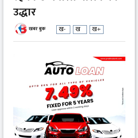
उद्धार
ख-
ख
ख+
खबर बुक