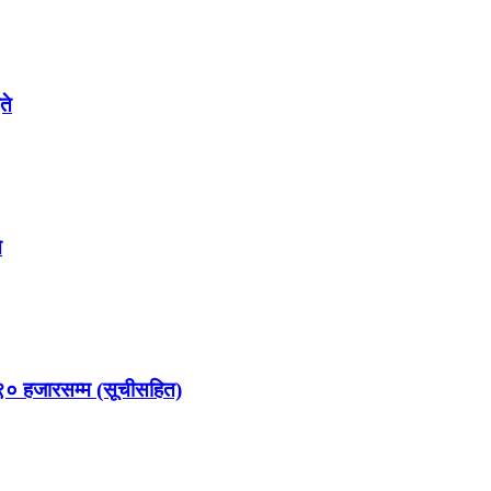
ते
े
९० हजारसम्म (सूचीसहित)