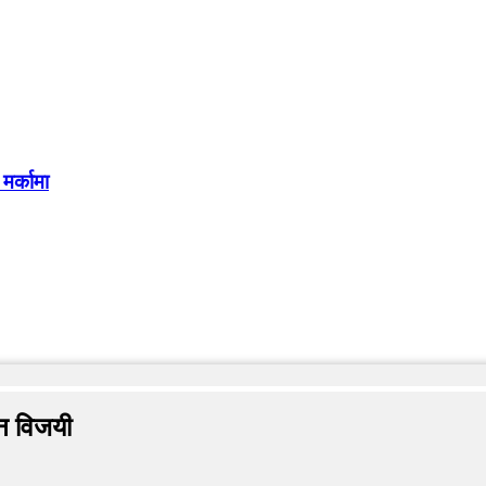
मर्कामा
ेन विजयी