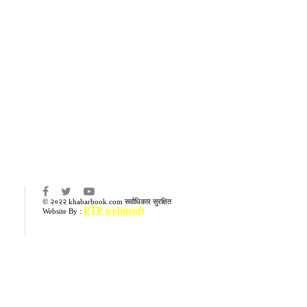
का
© २०२२ khabarbook.com सर्वाधिकार सुरक्षित
PTP webnsoft
Website By :