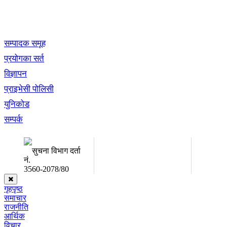
खबर बुक पब्लिकेशन
सम्पादक समूह
प्रयोगका सर्त
विज्ञापन
प्राइभेसी पोलिसी
युनिकोड
सम्पर्क
अध्यक्ष तथा प्रबन्ध निर्देशक:
सम्पादकः
उद्धव प्रसाद लामिछाने
कृष्ण 
सुचना विभाग दर्ता
नं.
3560-2078/80
गृहपृष्ठ
समाचार
राजनीति
आर्थिक
विचार