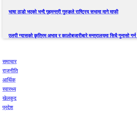
भाषा ठाडो भएको भन्दै गृहमन्त्री गुरुङले राष्ट्रिय सभामा मागे माफी
एलपी ग्यासको कृत्रिम अभाव र कालोबजारीबारे मन्त्रालयमा सिधै गुनासो गर्
द्रुत लिंक
समाचार
राजनीति
आर्थिक
स्वास्थ्य
खेलकुद
प्रदेश
नेभिगेसन