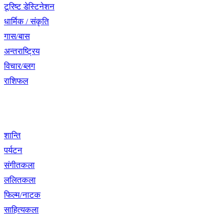
टूरिष्ट डेस्टिनेशन
धार्मिक / संकृति
गास/बास
अन्तराष्ट्रिय
विचार/ब्लग
राशिफल
विशेष श्रृंखला
शान्ति
पर्यटन
संगीतकला
ललितकला
फिल्म/नाटक
साहित्यकला