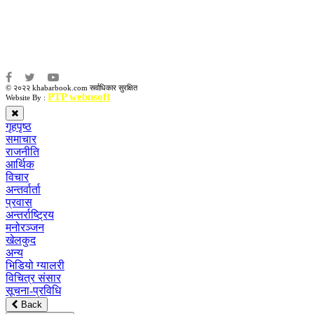
संजय लामा
संवाददाता:
अमन भूषाल / किरण खड्का
© २०२२ khabarbook.com सर्वाधिकार सुरक्षित
PTP webnsoft
Website By :
गृहपृष्ठ
समाचार
राजनीति
आर्थिक
विचार
अन्तर्वार्ता
प्रवास
अन्तर्राष्ट्रिय
मनोरञ्जन
खेलकुद
अन्य
भिडियो ग्यालरी
विचित्र संसार
सूचना-प्रविधि
Back