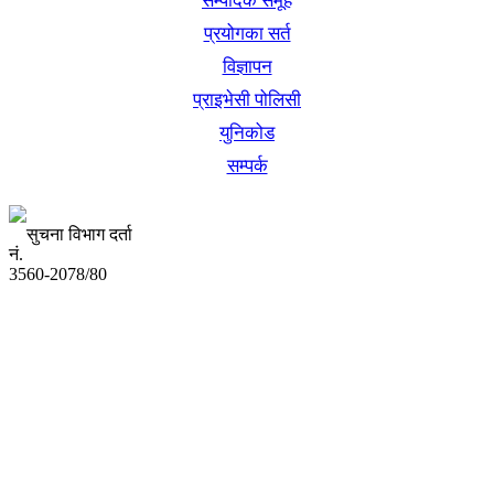
सम्पादक समूह
प्रयोगका सर्त
विज्ञापन
प्राइभेसी पोलिसी
युनिकोड
सम्पर्क
सुचना विभाग दर्ता
नं.
3560-2078/80
अध्यक्ष तथा प्रबन्ध निर्देशक:
उद्धव प्रसाद लामिछाने
सम्पादकः
कृष्ण प्रसाद शिवाकाेटी
संवाददाता: