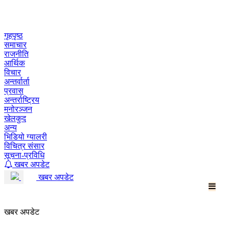
Skip
to
content
गृहपृष्ठ
समाचार
राजनीति
आर्थिक
विचार
अन्तर्वार्ता
प्रवास
अन्तर्राष्ट्रिय
मनोरञ्जन
खेलकुद
अन्य
भिडियो ग्यालरी
विचित्र संसार
सूचना-प्रविधि
खबर अपडेट
खबर अपडेट
खबर अपडेट