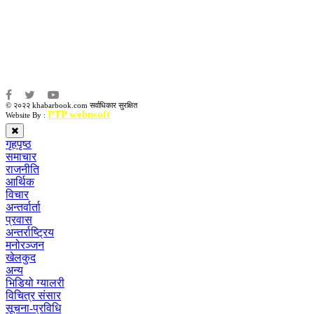
संजय लामा
संवाददाता:
अमन भूषाल / किरण खड्का
© २०२२ khabarbook.com सर्वाधिकार सुरक्षित
PTP webnsoft
Website By :
गृहपृष्ठ
समाचार
राजनीति
आर्थिक
विचार
अन्तर्वार्ता
प्रवास
अन्तर्राष्ट्रिय
मनोरञ्जन
खेलकुद
अन्य
भिडियो ग्यालरी
विचित्र संसार
सूचना-प्रविधि