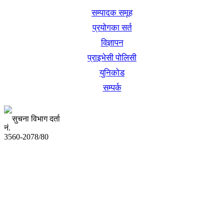
सम्पादक समूह
प्रयोगका सर्त
विज्ञापन
प्राइभेसी पोलिसी
युनिकोड
सम्पर्क
सुचना विभाग दर्ता
नं.
3560-2078/80
अध्यक्ष तथा प्रबन्ध निर्देशक:
उद्धव प्रसाद लामिछाने
सम्पादकः
कृष्ण प्रसाद शिवाकाेटी
संवाददाता: