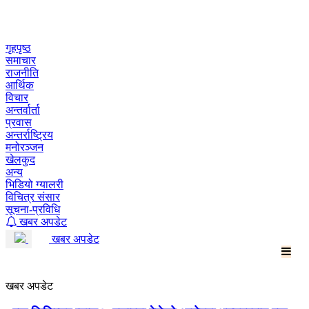
Skip
to
content
गृहपृष्ठ
समाचार
राजनीति
आर्थिक
विचार
अन्तर्वार्ता
प्रवास
अन्तर्राष्ट्रिय
मनोरञ्जन
खेलकुद
अन्य
भिडियो ग्यालरी
विचित्र संसार
सूचना-प्रविधि
खबर अपडेट
खबर अपडेट
खबर अपडेट