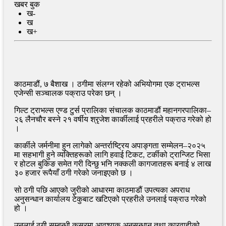
खबर बुक
ख-
ख
ख+
काठमाडौं, ७ बैशाख । ठगीमा संलग्न रहेको अभियोगमा एक ट्राभल्स
एजेन्सी सञ्चालक पक्राउ परेका छन् ।
गिल्ट ट्राभल्स एण्ड टुर्स प्रालिका संचालक काठमाडौं महानगरपालिका–
२६ लैनचौर बस्ने २१ वर्षीय श्रृजेश कार्कीलाई प्रहरीले पक्राउ गरेको हो
।
कार्कीले जर्मनीमा हुन लागेको अन्तर्राष्ट्रिय अपाङ्गता सम्मेलन–२०२५
मा सहभागी हुने व्यक्तिहरूको लागि हवाई टिकट, टर्कीको ट्रान्जिट भिसा
र होटल बुकिङ समेत गरी दिन्छु भनि नक्कली कागजातहरू बनाई ४ लाख
३० हजार रूपैयाँ ठगी गरेको जनाइएको छ ।
सो ठगी पछि आएको जुरीको आधारमा काठमाडौं उपत्यका अपराध
अनुसन्धान कार्यालय टेकुबाट खटिएको प्रहरीले उनलाई पक्राउ गरेको
हो ।
उनलाई ठगी सम्बन्धी कसूरमा आवश्यक अनुसन्धान तथा कारवाहीको