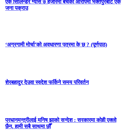
एक सिलिन्डर ग्यास ७ हजारमा बेचेको आरोपमा भक्तपुरबाट एक
जना पक्राउ
‘अग्रगामी मोर्चा’को अवधारणा पत्रमा के छ ? (पूर्णपाठ)
शेरबहादुर देउवा स्वदेश फर्किने समय परिवर्तन
प्रधानमन्त्रीलाई मनिष झाको सन्देश : सरकारमा कोही एक्लो
छैन, हामी सबै साथमा छौँ