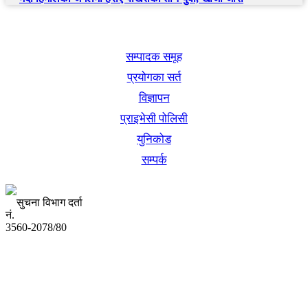
खबर बुक पब्लिकेशन
सम्पादक समूह
प्रयोगका सर्त
विज्ञापन
प्राइभेसी पोलिसी
युनिकोड
सम्पर्क
सुचना विभाग दर्ता
नं.
3560-2078/80
अध्यक्ष तथा प्रबन्ध निर्देशक:
उद्धव प्रसाद लामिछाने
सम्पादकः