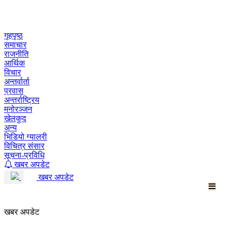
Skip
to
content
गृहपृष्ठ
समाचार
राजनीति
आर्थिक
विचार
अन्तर्वार्ता
प्रवास
अन्तर्राष्ट्रिय
मनोरञ्जन
खेलकुद
अन्य
भिडियो ग्यालरी
विचित्र संसार
सूचना-प्रविधि
खबर अपडेट
खबर अपडेट
खबर अपडेट