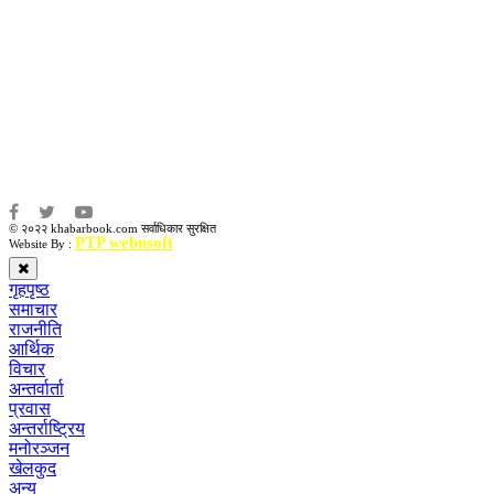
कृष्ण प्रसाद शिवाकाेटी
संवाददाता:
संजय लामा
संवाददाता:
अमन भूषाल / किरण खड्का
© २०२२ khabarbook.com सर्वाधिकार सुरक्षित
PTP webnsoft
Website By :
गृहपृष्ठ
समाचार
राजनीति
आर्थिक
विचार
अन्तर्वार्ता
प्रवास
अन्तर्राष्ट्रिय
मनोरञ्जन
खेलकुद
अन्य