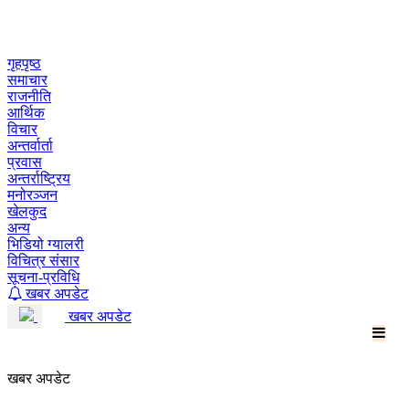
Skip
to
content
गृहपृष्ठ
समाचार
राजनीति
आर्थिक
विचार
अन्तर्वार्ता
प्रवास
अन्तर्राष्ट्रिय
मनोरञ्जन
खेलकुद
अन्य
भिडियो ग्यालरी
विचित्र संसार
सूचना-प्रविधि
खबर अपडेट
खबर अपडेट
खबर अपडेट