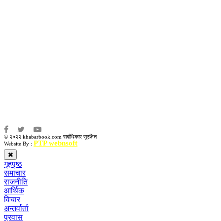
उद्धव प्रसाद लामिछाने
सम्पादकः
कृष्ण प्रसाद शिवाकाेटी
संवाददाता:
संजय लामा
संवाददाता:
अमन भूषाल / किरण खड्का
© २०२२ khabarbook.com सर्वाधिकार सुरक्षित
PTP webnsoft
Website By :
गृहपृष्ठ
समाचार
राजनीति
आर्थिक
विचार
अन्तर्वार्ता
प्रवास