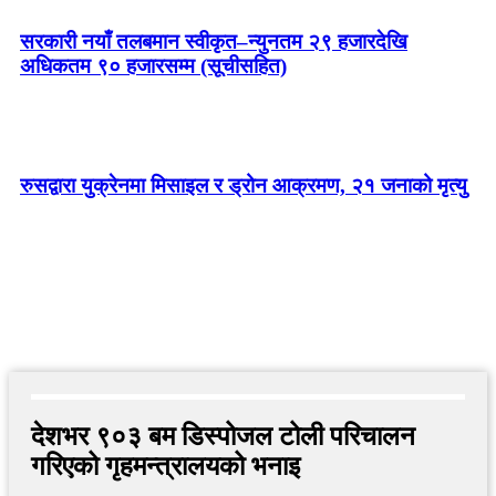
सरकारी नयाँ तलबमान स्वीकृत–न्युनतम २९ हजारदेखि
अधिकतम ९० हजारसम्म (सूचीसहित)
रुसद्वारा युक्रेनमा मिसाइल र ड्रोन आक्रमण, २१ जनाको मृत्यु
देशभर ९०३ बम डिस्पोजल टोली परिचालन
गरिएको गृहमन्त्रालयको भनाइ