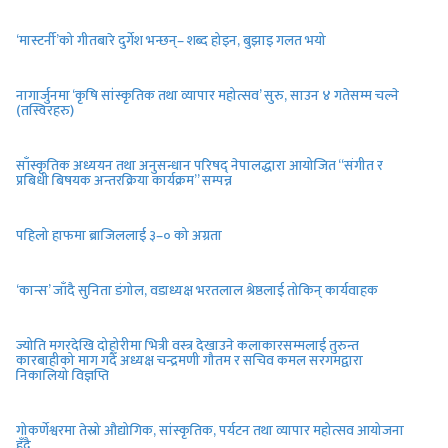
‘मास्टर्नी’को गीतबारे दुर्गेश भन्छन्– शब्द होइन, बुझाइ गलत भयो
नागार्जुनमा ‘कृषि सांस्कृतिक तथा व्यापार महोत्सव’ सुरु, साउन ४ गतेसम्म चल्ने
(तस्विरहरु)
साँस्कृतिक अध्ययन तथा अनुसन्धान परिषद् नेपालद्धारा आयोजित “संगीत र
प्रबिधी बिषयक अन्तरक्रिया कार्यक्रम” सम्पन्न
पहिलो हाफमा ब्राजिललाई ३–० को अग्रता
‘कान्स’ जाँदै सुनिता डंगोल, वडाध्यक्ष भरतलाल श्रेष्ठलाई तोकिन् कार्यवाहक
ज्योति मगरदेखि दोहोरीमा भित्री वस्त्र देखाउने कलाकारसम्मलाई तुरुन्त
कारबाहीको माग गदैँ अध्यक्ष चन्द्रमणी गौतम र सचिव कमल सरगमद्वारा
निकालियो विज्ञप्ति
गोकर्णेश्वरमा तेस्रो औद्योगिक, सांस्कृतिक, पर्यटन तथा व्यापार महोत्सव आयोजना
हुँदै