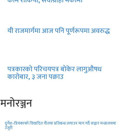
काम रोकियो, सेवाग्राही मर्कामा
यी राजमार्गमा आज पनि पूर्णरूपमा अवरुद्ध
पत्रकारको परिचयपत्र बोकेर लागुऔषध
कारोबार, ३ जना पक्राउ
मनोरञ्जन
दुर्गेश–प्रियंकाको विवादित गीतमा प्रतिबन्ध लगाउन माग गर्दै सञ्चार मन्त्रालयमा
उजुरी