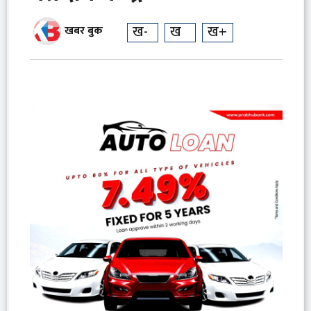
ख-
ख
ख+
खबर बुक