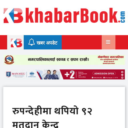
Skip
to
content
खबर अपडेट
रुपन्देहीमा थपियो ९२
मतदान केन्द्र