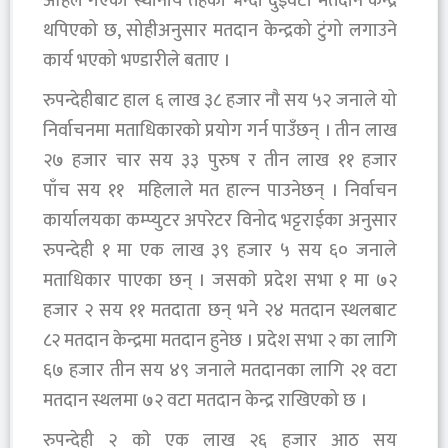
अहिले गएको स्थानीय तहको भन्दा दुईवटा मतदान केन्द्र
थपिएको छ, सोहीअनुसार मतदान केन्द्रको टुंगो लगाउने
कार्य भएको भण्डारीले बताए ।
रुपन्देहीबाट हाल ६ लाख ३८ हजार नाै सय ५२ जनाले यो
निर्वाचनमा मताधिकारको प्रयोग गर्न पाउँछन् । तीन लाख
२७ हजार चार सय ३३ पुरुष र तीन लाख ११ हजार
पाँच सय ११ महिलाले मत हाल्न पाउनेछन् । निर्वाचन
कार्यालयका कम्प्युटर अपरेटर विनोद भट्टराईका अनुसार
रुपन्देही १ मा एक लाख ३९ हजार ५ सय ६० जनाले
मताधिकार पाएका छन् । जसकाे प्रदेश सभा १ मा ७२
हजार २ सय ११ मतदाता छन् भने २४ मतदान स्थलबाट
८२ मतदान केन्द्रमा मतदान हुनेछ । प्रदेश सभा २ का लागि
६७ हजार तीन सय ४९ जनाले मतदानका लागि २१ वटा
मतदान स्थलमा ७२ वटा मतदान केन्द्र राखिएको छ ।
रुपन्देही २ काे एक लाख २६ हजार आठ सय