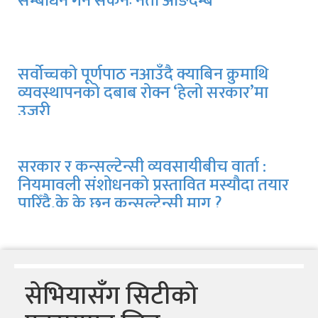
सम्बोधन गर्न सकेनः नेता आङदेम्बे
सर्वोच्चको पूर्णपाठ नआउँदै क्याबिन क्रुमाथि
व्यवस्थापनको दबाब रोक्न ‘हेलो सरकार’मा
उजुरी
सरकार र कन्सल्टेन्सी व्यवसायीबीच वार्ता :
नियमावली संशोधनको प्रस्तावित मस्यौदा तयार
पारिँदै,के के छन् कन्सल्टेन्सी माग ?
सेभियासँग सिटीको