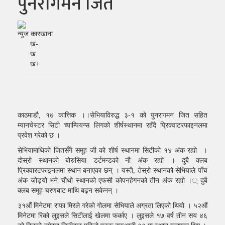
पुनरागमन जित
न्युज कारखाना
ख-
ख
ख+
काठमाडौ, १७ कात्तिक ।।सेभियाविरुद्ध ३-१ को पुनरागमन जित सहित
म्यानचेस्टर सिटी च्याम्पियन्स लिगको शीर्षस्थानमा रहँदै प्रिक्वाटरफाइनलमा
प्रवेश गरेको छ ।
सेभियामाथिको जितसँगै समूह जी को शीर्ष स्थानमा सिटीको १४ अंक रह्यो ।
दोस्रो स्थानको बोरुसिया डर्टमन्डको नौ अंक रह्यो । दुबै क्लब
प्रिक्वारटफाइनलमा स्थान बनाएका छन् । यस्तै, तेस्रो स्थानको सेभियाले पाँच
अंक जोड्यो भने चौथो स्थानको एफसी कोपनहेगनको तीन अंक रह्यो ।् दुबै
क्लब समूह चरणबाट माथि बढ्न सकेनन् ।
३१औं मिनेटमा राफा मिरले गरेको गोलमा सेभियाले अग्रता लिएको थियो । ५२औं
मिनेटमा रिको लुइसले सिटीलाई खेलमा फर्काए । लुइसले १७ वर्ष तीन सय ४६