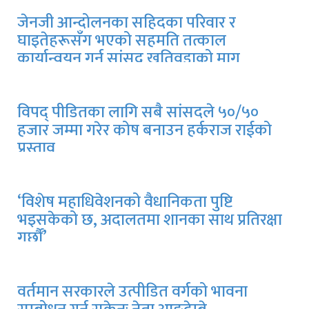
जेनजी आन्दोलनका सहिदका परिवार र
घाइतेहरूसँग भएको सहमति तत्काल
कार्यान्वयन गर्न सांसद खतिवडाको माग
विपद् पीडितका लागि सबै सांसदले ५०/५०
हजार जम्मा गरेर कोष बनाउन हर्कराज राईको
प्रस्ताव
‘विशेष महाधिवेशनको वैधानिकता पुष्टि
भइसकेको छ, अदालतमा शानका साथ प्रतिरक्षा
गर्छौं’
गाभीले नेपाललाई ३ करोड ९६ लाख डलर
बराबरको खोप दिने
वर्तमान सरकारले उत्पीडित वर्गको भावना