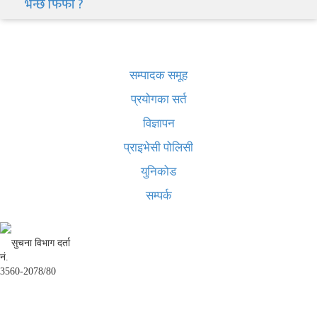
भन्छ फिफा ?
खबर बुक पब्लिकेशन
सम्पादक समूह
प्रयोगका सर्त
विज्ञापन
प्राइभेसी पोलिसी
युनिकोड
सम्पर्क
सुचना विभाग दर्ता
नं.
3560-2078/80
अध्यक्ष तथा प्रबन्ध निर्देशक:
उद्धव प्रसाद लामिछाने