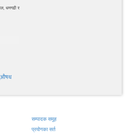
टवल, धनगढी र
ागुऔषध
खबर बुक पब्लिकेशन
सम्पादक समूह
प्रयोगका सर्त