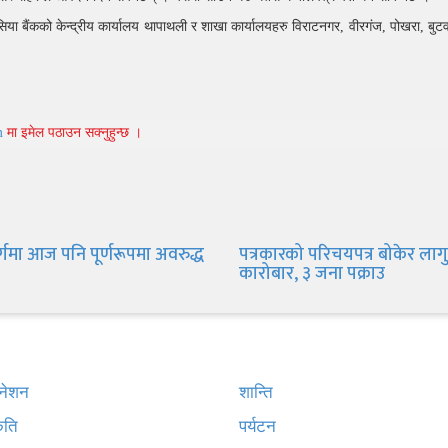
 बैंकको केन्द्रीय कार्यालय थापाथली र शाखा कार्यालयहरु विराटनगर, वीरगंज, पोखरा, बु
m
मा इमेल पठाउन सक्नुहुन्छ ।
्गमा आज पनि पूर्णरूपमा अवरुद्ध
पत्रकारको परिचयपत्र बोकेर ल
कारोबार, ३ जना पक्राउ
न
विशेष श्रृंखला
टिनेशन
शान्ति
कृति
पर्यटन