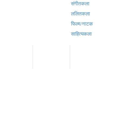
संगीतकला
ललितकला
फिल्म/नाटक
साहित्यकला
संवाददाता:
संवाददाता:
साद शिवाकाेटी
संजय लामा
अमन भूषाल / किरण खड्का