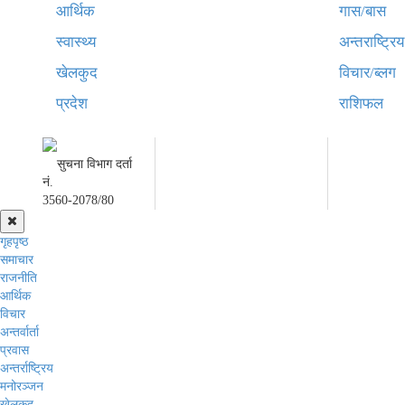
आर्थिक
गास/बास
स्वास्थ्य
अन्तराष्ट्रिय
खेलकुद
विचार/ब्लग
प्रदेश
राशिफल
अध्यक्ष तथा प्रबन्ध निर्देशक:
सम्पादकः
उद्धव प्रसाद लामिछाने
कृष्ण प्र
सुचना विभाग दर्ता
नं.
3560-2078/80
गृहपृष्ठ
समाचार
राजनीति
आर्थिक
विचार
अन्तर्वार्ता
प्रवास
अन्तर्राष्ट्रिय
मनोरञ्जन
खेलकुद