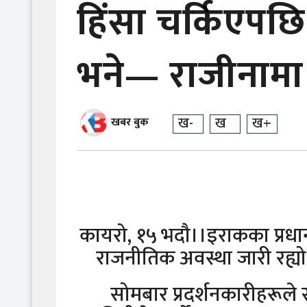
हिंसा चर्किएपछि 
भने— राजीनामा
ख-
ख
ख+
खबर बुक
कायरो, १५ भदौ।।इराकका प्रधा
राजनीतिक अवस्था जारी रह्य
सोमबार प्रदर्शनकारीहरूले