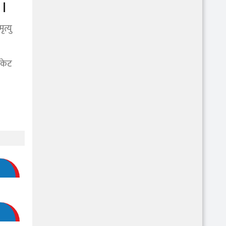
 ।
त्यु
रकेट