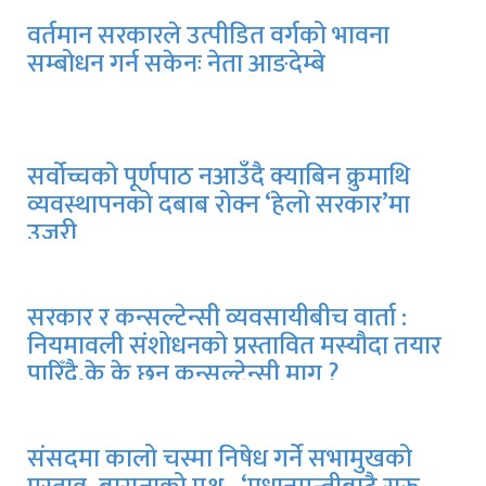
वर्तमान सरकारले उत्पीडित वर्गको भावना
सम्बोधन गर्न सकेनः नेता आङदेम्बे
सर्वोच्चको पूर्णपाठ नआउँदै क्याबिन क्रुमाथि
व्यवस्थापनको दबाब रोक्न ‘हेलो सरकार’मा
उजुरी
सरकार र कन्सल्टेन्सी व्यवसायीबीच वार्ता :
जेनजी आन्दोलनका सहिदका परिवार र
नियमावली संशोधनको प्रस्तावित मस्यौदा तयार
घाइतेहरूसँग भएको सहमति तत्काल
पारिँदै,के के छन् कन्सल्टेन्सी माग ?
कार्यान्वयन गर्न सांसद खतिवडाको माग
संसदमा कालो चस्मा निषेध गर्ने सभामुखको