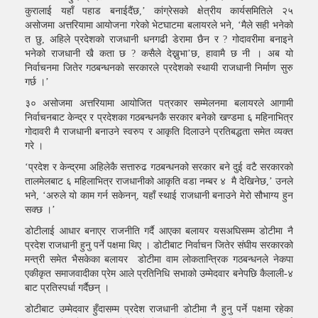
कुरालाई यहाँ पहाड बनाईदैंछ,’ कांग्रेसको क्षेत्रीय कार्यसमितिले २५
असोजमा अत्तरियामा आयोजना गरेको भेटघाटमा बलायरले भने, ‘मैले सही भनेको
त छु, अहिले प्रदेशको राजधानी धनगढी डेरामा छैन र ? गोदावरीमा बनाइने
भनेको राजधानी खै कता छ ? कसैले देख्नुभा’छ, हावामै छ नी । अब यो
निर्वाचनमा जितेर गठबन्धनको सरकारले प्रदेशको स्थायी राजधानी निर्माण सुरु
गर्छ ।’
३० असोजमा अत्तरियामा आयोजित पत्रकार सम्मेलनमा बलायरले आगामी
निर्वाचनबाट केन्द्र र प्रदेशका गठबन्धनकै सरकार बनेको खण्डमा ६ महिनाभित्र
गोदावरी मै राजधानी बनाउने स्वरुप र आकृति दिलाउने प्रतिबद्धता समेत व्यक्त
गरे ।
‘प्रदेश र केन्द्रमा अहिलेकै सत्तारुढ गठबन्धनको सरकार बने दुई वटै सरकारको
तालमेलबाट ६ महिलाभित्र राजधानीको आकृति वडा नम्बर ४ मै देखिनेछ,’ उनले
भने, ‘अरुले यो काम गर्न सकेनन्, यहाँ स्थाई राजधानी बनाउने मेरो सौभाग्य हुन
सक्छ ।’
डोटीलाई आधार बनाएर राजनीति गर्दै आएका बलायर यसअघिसम्म डोटीमा नै
प्रदेश राजधानी हुनु पर्ने पक्षमा थिए । डोटीबाट निर्वाचन जितेर संघीय सरकारको
मन्त्री समेत भैसकेका बलायर डोटीमा वाम लोकतान्त्रिक गठबन्धनले नेकपा
एकीकृत समाजवादीका प्रेम आले प्रतिनिधि सभाको उम्मेदवार बनेपछि कैलाली-४
बाट प्रतिस्पर्धा गर्दैछन् ।
डोटीबाट उम्मेदवार हुँदासम्म प्रदेश राजधानी डोटीमा नै हुनु पर्ने पक्षमा रहेका