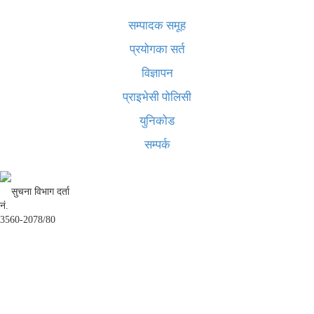
सम्पादक समूह
प्रयोगका सर्त
विज्ञापन
प्राइभेसी पोलिसी
युनिकोड
सम्पर्क
सुचना विभाग दर्ता
नं.
3560-2078/80
अध्यक्ष तथा प्रबन्ध निर्देशक:
उद्धव प्रसाद लामिछाने
सम्पादकः
कृष्ण प्रसाद शिवाकाेटी