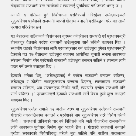
गोदावरीमा राजधानी बन्न नसकेको र त्यसलाई पुनर्विचार गर्ने उनको भनाइ छ ।
आगामी ४ मंसिरमा हुने निर्वाचनमा प्रतिस्पर्धा गरिरहेका उम्मेदवारहरूले
सुदुरपश्चिम प्रदेशको राजधानी आफ्नो क्षेत्रमा बनाउने प्रतिबद्धता गरेर मत तान्ने
प्रयास गरिरहेका छन् ।
गत बैशाखमा पालिकाको निर्वाचनका क्रममा कांग्रेसका सभापति एवं प्रधानमन्त्री
शेरबहादुर देउवाले प्रदेश राजधानी डडेल्धुरामा सार्न सकिने बताएका थिए ।
स्थानीय तहको निर्वाचनका लागि प्रचारप्रसार गर्न डडेल्धुरा पुगेका प्रधानमन्त्री
देउवाले गत २७ बैशाखमा डडेल्धुरा बजारमा आयोजित चुनावी सभामा आवश्यक
संरचना निर्माण गरेर प्रदेशको राजधानी डडेल्धुरा बनाउन सकिने र त्यसका लागि
पहल गर्ने उनले बताएका थिए ।
देउवाले भनेका थिए, ‘डडेल्धुरालाई नै प्रदेश राजधानी बनाउन सकिन्छ,
डडेलधुरा र डोटीमा सभागृहलगायत संरचना थिएनन्, त्यसकारण राजधानी
बनाउन सकिएन, अब संरचनाहरू निर्माण गर्छौं, त्यसपछि प्रदेश राजधानी पनि
सार्न सकिन्छ ।’ प्रधानमन्त्री देउवाले राजधानी सार्ने विषय ठूलो कुरा नभएको
बताएका थिए ।
सुदूरपश्चिम प्रदेश सभाले १२ असाेज ०७५ मा सुदुरपश्चिम प्रदेशको राजधानी
गोदावरी नगरपालिकामा बनाउने र प्रदेशको नाम सुदूरपश्चिम राख्ने निर्णय गरेको
थियो । राजधानी तोकिएको चार वर्ष बितिसके पनि अझै गोदावरीमा राजधानीका
लागि आवश्यक पुर्वाधार निर्माण सुरु भएकाे छैन । गोदावरी राजधानी बनाउने
प्रदेश सरकारको निर्णयविरुद्ध परेको मुद्दा अहिले पनि सर्वाेच्च अदालतमा