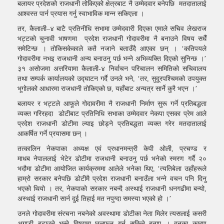
बलायर प्रदेशको राजधानी तोकिएको क्षेत्रबाट नै उम्मेदवार बनेपछि मतदातालाई
आश्वस्त पार्न प्रयास गर्नु स्वाभाविक मान्न सकिएला ।
तर, कैलाली–४ बाटै प्रतिनीधि सभामा उम्मेदवारी दिएका एमाले सचिव लेखराज
भट्टको चुनावी भाषणमा प्रदेश राजधानी गोदावरीमा नै बनाउने विषय सधैँ
समेटिन्छ । तोकिसकेकाले कतै नजाने बताउँदै आएका छन् । ‘कतिपयले
गोदावरीमा नभइ राजधानी अन्य बनाउनु पर्छ भन्ने अभिव्यक्ति दिएको सुनिन्छ ।’
३१ असोजमा अत्तरियामा कैलाली-४ निर्वाचन परिचालन समितिको सचिवालय
तथा सम्पर्क कार्यालयको उद्घाटन गर्दै उनले भने, ‘तर, सुदूरपश्चिमको उपयुक्त
भूगोलको आधारमा राजधानी तोकिएको छ, यहाँबाट अन्यत्र सार्ने कुरै भएन ।’
बलायर र भट्टले आफूले गोदावरीमा नै राजधानी निर्माण सुरू गर्ने प्रतिबद्धता
व्यक्त गरिरहदा डोटीबाट प्रतिनिधि सभाका उम्मेदवार नेकपा एसका प्रेम आले
प्रदेश राजधानी डोटीमा ल्याइ छोड्ने प्रतिबद्धता व्यक्त गरेर मतदातालाई
आकर्षित गर्ने प्रयासमा छन् ।
तत्कालिन नेकपाका अध्यक्ष एवं प्रधानमन्त्री केपी ओली, प्रचण्ड र
माधब नेपाललाई भेटेर डोटीमा राजधानी बनाउनु पर्छ भनेको स्मरण गर्दै २०
भदौमा डोटीमा आयोजित कार्यक्रममा आलेले भनेका थिए, ‘त्यतिबेला उहाँहरूले
हाम्रो सरकार बनेपछि डोटीमै प्रदेश राजधानी बनाउँला भन्ने वचन पनि दिनु
भएको थियो । तर, नेकपाको सरकार नबन्दै अस्थाई राजधानी धनगढीमा बन्यो,
अस्थाई राजधानी सार्न दुई तिहाई मत नपुग्दा समस्या भएको हो ।’
उनले गोदावरीमा संरचना नबनेको अवस्थामा डोटीका नेता मिलेर त्यसलाई कसरी
अगाडी बढाउने भन्ने विषयमा छलफल गर्न सकिने बताए । वनका कारण