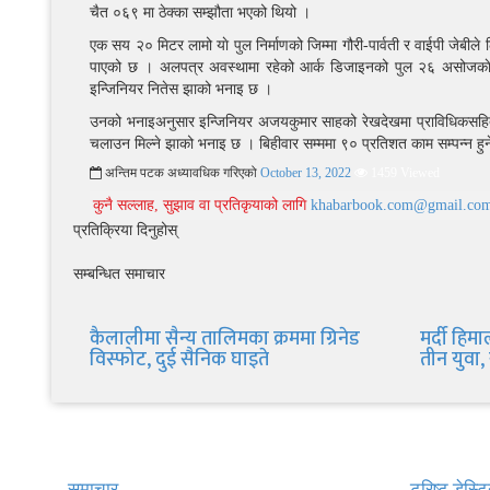
चैत ०६९ मा ठेक्का सम्झौता भएको थियो ।
एक सय २० मिटर लामो याे पुल निर्माणको जिम्मा गौरी-पार्वती र वाईपी जेबीले लि
पाएको छ । अलपत्र अवस्थामा रहेको आर्क डिजाइनको पुल २६ असोजकाे मध्य
इन्जिनियर नितेस झाको भनाइ छ ।
उनको भनाइअनुसार इन्जिनियर अजयकुमार साहको रेखदेखमा प्राविधिकसहितको 
चलाउन मिल्ने झाको भनाइ छ । बिहीवार सम्ममा ९० प्रतिशत काम सम्पन्न हु
अन्तिम पटक अध्यावधिक गरिएको
October 13, 2022
1459 Viewed
कुनै सल्लाह, सुझाव वा प्रतिकृयाको लागि
khabarbook.com@gmail.co
प्रतिक्रिया दिनुहोस्
सम्बन्धित समाचार
कैलालीमा सैन्य तालिमका क्रममा ग्रिनेड
मर्दी हि
विस्फोट, दुई सैनिक घाइते
तीन युवा
द्रुत लिंक
नेभिगेस
समाचार
टूरिष्ट डेस्