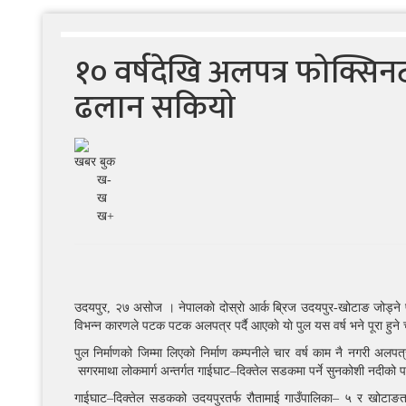
१० वर्षदेखि अलपत्र फोक्सिन
ढलान सकियाे
खबर बुक
ख-
ख
ख+
उदयपुर, २७ असोज । नेपालकाे दोस्राे आर्क ब्रिज उदयपुर-खोटाङ जोड्ने फोक
विभन्न कारणले पटक पटक अलपत्र पर्दै आएकाे याे पुल यस वर्ष भने पूरा हुन
पुल निर्माणको जिम्मा लिएको निर्माण कम्पनीले चार वर्ष काम नै नगरी अ
सगरमाथा लोकमार्ग अन्तर्गत गाईघाट–दिक्तेल सडकमा पर्ने सुनकोशी नदीको पक्क
गाईघाट–दिक्तेल सडकको उदयपुरतर्फ रौतामाई गाउँपालिका– ५ र खोटाङतर्फ