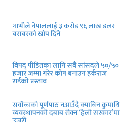
गाभीले नेपाललाई ३ करोड ९६ लाख डलर
बराबरको खोप दिने
विपद् पीडितका लागि सबै सांसदले ५०/५०
हजार जम्मा गरेर कोष बनाउन हर्कराज
राईको प्रस्ताव
सर्वोच्चको पूर्णपाठ नआउँदै क्याबिन क्रुमाथि
व्यवस्थापनको दबाब रोक्न ‘हेलो सरकार’मा
उजुरी