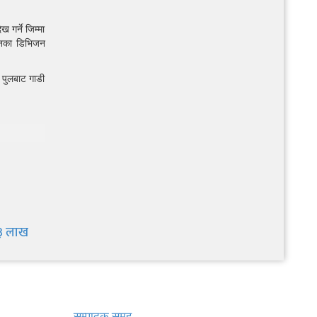
 गर्ने जिम्मा
रानका डिभिजन
 पुलबाट गाडी
 ३ लाख
खबर बुक पब्लिकेशन
सम्पादक समूह