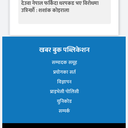
देउवा नेपाल फर्किंदा धरपकड भए विरोधमा
उत्रिन्छौँ : शशांक कोइराला
खबर बुक पब्लिकेशन
सम्पादक समूह
प्रयोगका सर्त
विज्ञापन
प्राइभेसी पोलिसी
युनिकोड
सम्पर्क