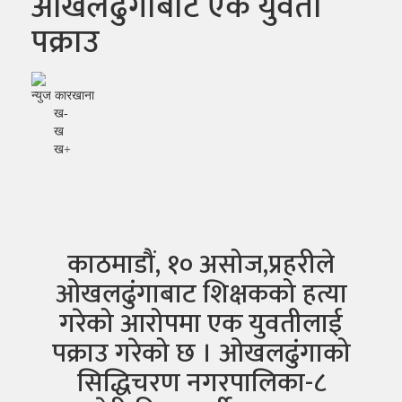
ओखलढुंगाबाट एक युवती
पक्राउ
न्युज कारखाना
ख-
ख
ख+
काठमाडौं, १० असोज,प्रहरीले
ओखलढुंगाबाट शिक्षकको हत्या
गरेको आरोपमा एक युवतीलाई
पक्राउ गरेको छ । ओखलढुंगाको
सिद्धिचरण नगरपालिका-८