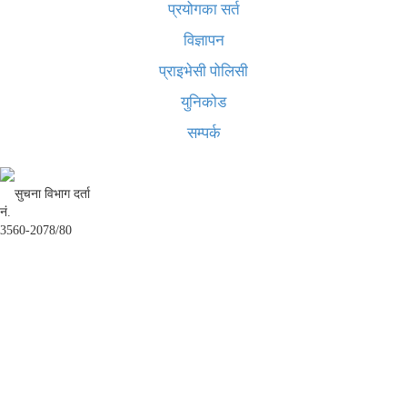
प्रयोगका सर्त
विज्ञापन
प्राइभेसी पोलिसी
युनिकोड
सम्पर्क
सुचना विभाग दर्ता
नं.
3560-2078/80
अध्यक्ष तथा प्रबन्ध निर्देशक:
उद्धव प्रसाद लामिछाने
सम्पादकः
कृष्ण प्रसाद शिवाकाेटी
संवाददाता:
संजय लामा