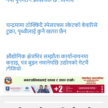
नयाँ पुनर्गठन आवश्यक छ : विप्लव
अन्तर्राष्ट्रिय संस्थाको टिप्पणीमा मन्त्री गौतमको
मर्दी हिमालको जंगलमा हराए पोखराका तीन
आपत्ति, ‘नेपालको आन्तरिक मामिलामा हस्तक्षेप
युवा, खोजी जारी
अस्वीकार्य’
चन्द्रमामा ठोक्किँदै स्पेसएक्स रकेटको बेवारिसे
टुक्रा, पृथ्वीलाई कुनै खतरा छैन
औद्योगिक क्षेत्रभित्र सम्झौता कार्यान्वयनमा
कडाइ, पत्र बुझ्न नमानेपछि उद्योगको गेटमै
टाँसियो