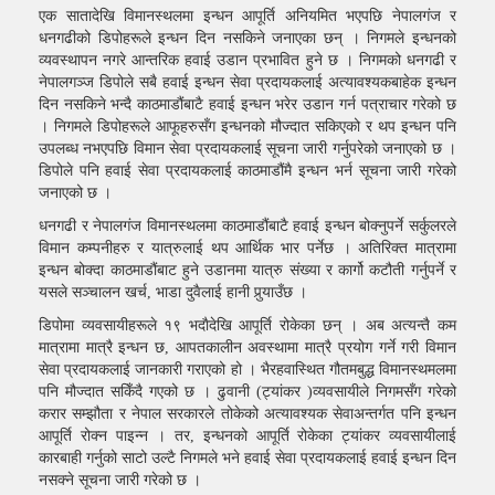
एक सातादेखि विमानस्थलमा इन्धन आपूर्ति अनियमित भएपछि नेपालगंज र
धनगढीको डिपोहरूले इन्धन दिन नसकिने जनाएका छन् । निगमले इन्धनको
व्यवस्थापन नगरे आन्तरिक हवाई उडान प्रभावित हुने छ । निगमको धनगढी र
नेपालगञ्ज डिपोले सबै हवाई इन्धन सेवा प्रदायकलाई अत्यावश्यकबाहेक इन्धन
दिन नसकिने भन्दै काठमाडौंबाटै हवाई इन्धन भरेर उडान गर्न पत्राचार गरेको छ
। निगमले डिपोहरूले आफूहरुसँग इन्धनको मौज्दात सकिएको र थप इन्धन पनि
उपलब्ध नभएपछि विमान सेवा प्रदायकलाई सूचना जारी गर्नुपरेको जनाएको छ ।
डिपोले पनि हवाई सेवा प्रदायकलाई काठमाडौंमै इन्धन भर्न सूचना जारी गरेको
जनाएको छ ।
धनगढी र नेपालगंज विमानस्थलमा काठमाडौंबाटै हवाई इन्धन बोक्नुपर्ने सर्कुलरले
विमान कम्पनीहरु र यात्रुलाई थप आर्थिक भार पर्नेछ । अतिरिक्त मात्रामा
इन्धन बोक्दा काठमाडौंबाट हुने उडानमा यात्रु संख्या र कार्गो कटौती गर्नुपर्ने र
यसले सञ्चालन खर्च, भाडा दुवैलाई हानी पुर्‍याउँछ ।
डिपोमा व्यवसायीहरूले १९ भदाैदेखि आपूर्ति रोकेका छन् । अब अत्यन्तै कम
मात्रामा मात्रै इन्धन छ, आपतकालीन अवस्थामा मात्रै प्रयोग गर्ने गरी विमान
सेवा प्रदायकलाई जानकारी गराएको हो । भैरहवास्थित गौतमबुद्ध विमानस्थमलमा
पनि मौज्दात सकिँदै गएको छ । ढुवानी (ट्यांकर )व्यवसायीले निगमसँग गरेको
करार सम्झौता र नेपाल सरकारले तोकेको अत्यावश्यक सेवाअन्तर्गत पनि इन्धन
आपूर्ति रोक्न पाइन्न । तर, इन्धनको आपूर्ति रोकेका ट्यांकर व्यवसायीलाई
कारबाही गर्नुको साटो उल्टै निगमले भने हवाई सेवा प्रदायकलाई हवाई इन्धन दिन
नसक्ने सूचना जारी गरेको छ ।