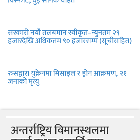
विस्फोट, दुई सैनिक घाइते
सरकारी नयाँ तलबमान स्वीकृत–न्युनतम २९
हजारदेखि अधिकतम ९० हजारसम्म (सूचीसहित)
रुसद्वारा युक्रेनमा मिसाइल र ड्रोन आक्रमण, २१
जनाको मृत्यु
केन्द्रको सहमति र अध्यक्षको निर्देशन अक्षरशः
कार्यान्वयन हुन्छ : शेरधन राई
अन्तर्राष्ट्रिय विमानस्थलमा