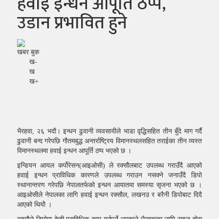
हवाई इन्धन आपूर्ति ठप्प,
उडान प्रभावित हुने
खबर बुक
ख-
ख
ख+
भैरहवा, २६ भदाै। इन्धन ढुवानी व्यवसायीले भाडा वृद्धिसहित तीन बुँदे माग गर्दै
ढुवानी बन्द गरेपछि गौतमबुद्ध अन्तर्राष्ट्रिय विमानस्थलसहित तराईका तीन व्यस्त
विमानस्थलमा हवाई इन्धन आपूर्ति ठप्प भएको छ ।
इन्डियन आयल कर्पोरेसन(आइओसी) ले रक्सौलबाट उपलब्ध गराउँदै आएको
हवाई इन्धन प्राविधिक कारणले उपलब्ध गराउन नसक्ने जनाउँदै डिपो
स्थानान्तरण गरेपछि नेपालतर्फको इन्धन आयातमा समस्या सृजना भएको छ ।
आइओसीले नेपालका लागि हवाई इन्धन रक्साैल, लखनउ र बरैनी डिपोबाट दिदै
आएको थियोे ।