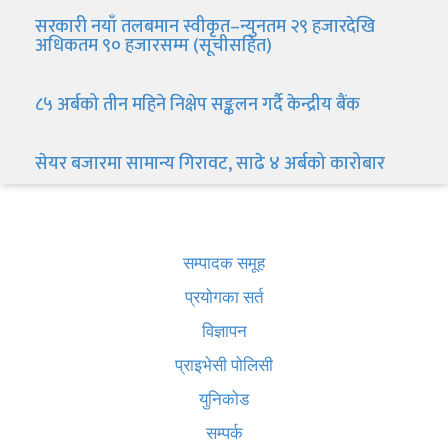
सरकारी नयाँ तलबमान स्वीकृत–न्युनतम २९ हजारदेखि
अधिकतम ९० हजारसम्म (सूचीसहित)
८५ अर्बको तीन महिने निक्षेप सङ्कलन गर्दै केन्द्रीय बैंक
सेयर बजारमा सामान्य गिरावट, साढे ४ अर्बको कारोबार
खबर बुक पब्लिकेशन
सम्पादक समूह
प्रयोगका सर्त
विज्ञापन
प्राइभेसी पोलिसी
युनिकोड
सम्पर्क