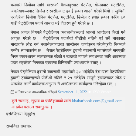
भलवारी डिपोका लागि भारतको बैतालपुरवाट पेट्रोल, गोण्डाबाट मट्टीतेल,
अमलेखगञ्जबाट डिजेल र रक्सौलवाट हवाई इन्धन आउने गरेको थियो । लुम्बिनी
प्रादेशिक डिपोमा दैनिक पेट्रोल, मट्टीतेल, डिजेल र हवाई इन्धन करिब ६०
गाडी पेट्रोलियम पदार्थ आयात भई वितरण हुने गरेको छ ।
नेपाल आयल निगमले पेट्रोलियम व्यवसायीहरूलाई आफ्नो आन्दोलन फिर्ता गर्न
आग्रह गरेको छ । पेट्रोलियम पदार्थको पीडीओ नलिने एवं सबै नाकाबाट
भारततर्फ लोड गर्न नजानेलगायतका आन्दोलन कार्यक्रम गरेकोप्रति निगमको
गम्भीर ध्यानाकर्षण छ । नेपाल पेट्रोलियम ढुवानी व्यवसायी महासंघको मागप्रति
निगम व्यवस्थापन सकारात्मक रहेको र उक्तको मागको समाधनका लागि आवश्यक
पहल भइरहेको निगमका प्रवक्ता विनितमणि उपाध्यायले बताए ।
नेपाल पेट्रोलियम ढुवानी व्यवसायी महासंघले २० भदाैदेखि देशभरका पेट्रोलियम
ढुवानी ट्यांकरहरूले पीडीओ नलिने र २१ गतेदेखि सम्पूर्ण ट्यांकरबाट लोड र
अनलोड नगर्ने कार्यक्रमअनुसार नै अन्दोलनका कार्यक्रम गरिरहेका छन् ।
अन्तिम पटक अध्यावधिक गरिएको
September 11, 2022
1239 Viewed
कुनै सल्लाह, सुझाव वा प्रतिकृयाको लागि
khabarbook.com@gmail.com
मा इमेल पठाउन सक्नुहुन्छ ।
प्रतिक्रिया दिनुहोस्
सम्बन्धित समाचार