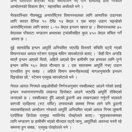
अन्य यातायात क्षेत्रको भाडा समायोजन भए पनि हामीलाई हेला गरेकाले
आन्दोलनको विकल्प छैन,’ महासचिव अर्यालले भने ।
भैरहवास्थित गौतमबुद्ध अन्तर्राष्ट्रिय विमानस्थलका लागि आन्तरिक उडानका
लागि सरदर दैनिक १० देखि १४ केएल र एक मात्र उडान भइरहेको
अन्तर्राष्ट्रियका लागि सरदर ८–१० केएल इनधन खपत छ । विमानस्थलमा ७०
केएलका पाँचवटा भण्डारण क्षमताका ट्यांकीसहित कुल ४५० केएल संचित गर्ने
क्षमता छ ।
दुई सातादेखि इन्धन आपूर्ति अनियमित भएपछि विस्तारै संचिति घट्दै गएको
विमानस्थल आयल स्टेसन प्रमुख सविन सापकोटाले बताए । ‘केही दिन अगाडि
मात्रै इन्धन आएको थियो, अहिले आएको छैन हामीसँग एक हप्ताका लागि पुग्ने
इन्धन करिब १६० केएल मौज्दात छ । एक सातासम्म आपूर्ति नभए उडान
प्रभावित हुन सक्छ । अहिले विमान कम्पनीहरूलाई मागअनुसारकै इनधन
दिइरहेका छौ‌,’ स्टेसन प्रमुख सापकोटाले भने ।
नेपाल आयल निगमले आइओसीको निर्णयअनुसार रक्सौलबाट आउने गरेको हवाई
इन्धन स्थानान्तरणपछि लखनउ डिपोबाट आउने भएपछि आपूर्ति रोकिएको
जनाएको छ । रक्सौलबाट हुँदै आएको ढुवानी अब लखनउबाट गर्नुपर्ने भएकाले
कागजी प्रक्रिया (रुट पर्मिट) लगायतको काममा निगम लागे पनि ढुवानी
व्यवसायीहरूले आन्दोलन गरेकाले आपूर्ति अनियमित भएको आयल निगम लुम्बनी
प्रदेशिक डिपोका प्रमुख नवविनोद पोख्रेलले बताए। ‘शुक्रबारसम्मका
लागि भण्डारण छ हामीसँग भएको मौज्दात घट्दै जानु, आपूर्तिको अवस्था यस्तै रहे
समस्या हुन सक्छ,’ प्रमुख पोख्रेलले भने ।