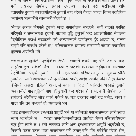
रक्सौले डिपोमा केही प्राविधिक काम गर्नुपर्ने भएकाले भैरहवाका लागि सहज होस्
भनी लखनउ डिपोबाट इन्धन उपलब्ध गराउने गरी प्रक्रिया अघि
बढाएपछि ढुवानी व्यवसायीहरूले ढुवानी बन्द गरेको नेपाल आयल निगम प्रादेशिक
कार्यालय भलवारीले जानकारी दिएको छ ।
‘नेपाल आयल निगमले ढुवानी भाडा समायोजन नभएको, नयाँ रुटको परमिट
नदिएको र समयसापेक्ष ढुवानी भाडामा वृद्धि हुनुपर्ने भन्दै आइओसीबाट नेपालमा
पेट्रोलियम पदार्थ नउठाउने गरी आन्दोलनको कार्यक्रम हुँदै आएको छ, यसमा
हाम्रो पनि समर्थन रहेको छ,’ पश्चिमाञ्चल ट्यांकर व्यवसायी संघका महासचिव
भुपराज अर्यालले भने ।
लखनउबाट लुम्बिनी प्रादेशिक डिपोमा ल्याउने तयारी भए पनि रुट र भाडा
सम्झौता हुन सकेको छैन । भाडा र रुटको व्यवस्था नहुँदासम्म भारतबाट
पेट्रोलियम पदार्थ ढुवानी नगर्ने महासंघको परिपत्रअनुसार शुक्रबारदेखि
ढुवानीका लागि आवश्यक पर्ने प्रारम्भिक खरिद आदेश अर्थात् पीडीओ (प्रोडक्ट
डेलिभरी अर्डर) नलिएको अर्यालले बताए । ‘रुट नै परिवर्तन भएपछि ढुवानी
व्यवसायीले भाडावृद्धिको माग गर्दै ढुवानी बन्द गरेका हौ । भलवारी डिपोका लागि
हामीलाई बरैनीबाट लोड नगर्ने भनेको छ, यता लखनउ जाने रुट पर्मिट, नाका र
भाडा पनि तय नभएको हाे,’अर्यालले भने ।
हवाई इन्धनबाहेकका इन्धनको आपूर्ति भने यो महिनाको मसान्तसम्मका लागि सहज
रूपमै भइरहेको छ । ‘भाडा समायोजनसहितको वार्ताको विषय मन्त्रिपरिषदमा
गएर टुंगो लाग्ने छ । त्यो समयका लागि अन्य इन्धनहरूको आपूर्ति भइरहेको छ,
निगमले पटक पटक भाडा समायोजन गर्ने जनाए पनि पाँच वर्षदेखि गरेको छैन,