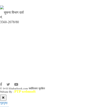
सुचना विभाग दर्ता
नं.
3560-2078/80
अध्यक्ष तथा प्रबन्ध निर्देशक:
उद्धव प्रसाद लामिछाने
सम्पादकः
कृष्ण प्रसाद शिवाकाेटी
संवाददाता:
संजय लामा
संवाददाता:
अमन भूषाल / किरण खड्का
© २०२२ khabarbook.com सर्वाधिकार सुरक्षित
PTP webnsoft
Website By :
गृहपृष्ठ