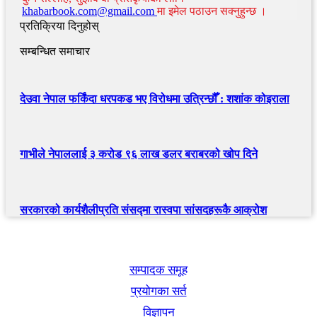
khabarbook.com@gmail.com
मा इमेल पठाउन सक्नुहुन्छ ।
प्रतिक्रिया दिनुहोस्
सम्बन्धित समाचार
देउवा नेपाल फर्किंदा धरपकड भए विरोधमा उत्रिन्छौँ : शशांक कोइराला
गाभीले नेपाललाई ३ करोड ९६ लाख डलर बराबरको खोप दिने
सरकारको कार्यशैलीप्रति संसद्‍मा रास्वपा सांसदहरूकै आक्रोश
खबर बुक पब्लिकेशन
सम्पादक समूह
प्रयोगका सर्त
विज्ञापन