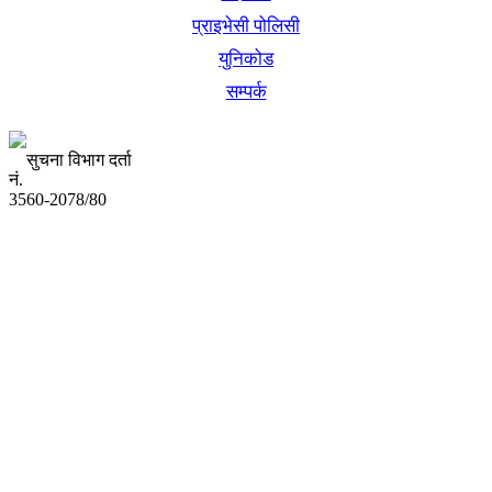
प्राइभेसी पोलिसी
युनिकोड
सम्पर्क
सुचना विभाग दर्ता
नं.
3560-2078/80
अध्यक्ष तथा प्रबन्ध निर्देशक:
उद्धव प्रसाद लामिछाने
सम्पादकः
कृष्ण प्रसाद शिवाकाेटी
संवाददाता:
संजय लामा
संवाददाता: